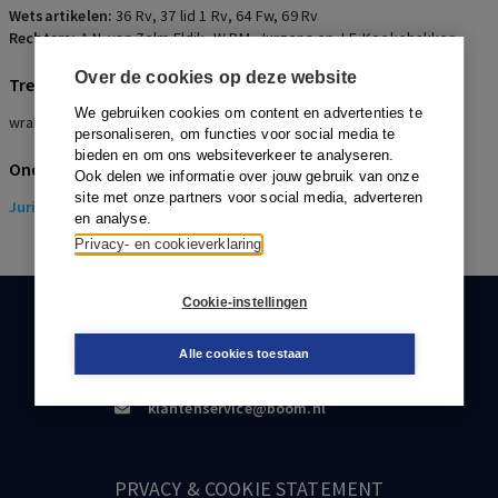
Wetsartikelen:
36 Rv
,
37 lid 1 Rv
,
64 Fw
,
69 Rv
Rechters:
A.N. van Zelm Eldik, W.P.M. Jurgens en J.F. Koekebakker
Over de cookies op deze website
Trefwoorden
We gebruiken cookies om content en advertenties te
wraking, rechter-commissaris
personaliseren, om functies voor social media te
bieden en om ons websiteverkeer te analyseren.
Onderwerpen
Ook delen we informatie over jouw gebruik van onze
site met onze partners voor social media, adverteren
Juridisch
> Insolventierecht
en analyse.
Privacy- en cookieverklaring
Cookie-instellingen
KLANTENSERVICE
Alle cookies toestaan
088-0301000
klantenservice@boom.nl
PRVACY & COOKIE STATEMENT