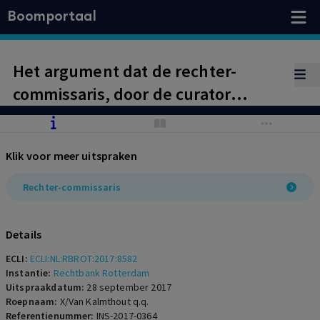
Boomportaal
Het argument dat de rechter-
commissaris, door de curator
machtiging te geven om tegen hem
te procederen, jegens verzoeker
Klik voor meer uitspraken
onzorgvuldig handelt omdat zij
moest weten dat verzoeker geen
Rechter-commissaris
verhaal biedt, is geen grond voor
wraking.
Details
ECLI:
ECLI:NL:RBROT:2017:8582
Instantie:
Rechtbank Rotterdam
Uitspraakdatum:
28 september 2017
Roepnaam:
X/Van Kalmthout q.q.
Referentienummer:
INS-2017-0364