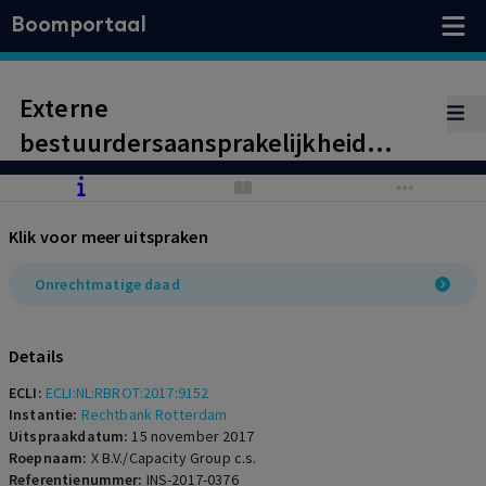
Boomportaal
Externe
bestuurdersaansprakelijkheid
wegens persoonlijk getoonde
betalingsonwil, nu de
Klik voor meer uitspraken
aangesproken bestuurder ter
onderbouwing van zijn verweer niet
Onrechtmatige daad
aannemelijk heeft gemaakt dat de
vennootschap niet in staat was te
Details
betalen.
ECLI:
ECLI:NL:RBROT:2017:9152
Instantie:
Rechtbank Rotterdam
Uitspraakdatum:
15 november 2017
Roepnaam:
X B.V./Capacity Group c.s.
Referentienummer:
INS-2017-0376