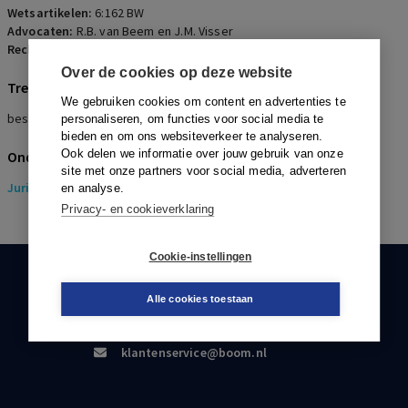
Wetsartikelen:
6:162 BW
Advocaten:
R.B. van Beem en J.M. Visser
Rechters:
P. Volker
Over de cookies op deze website
Trefwoorden
We gebruiken cookies om content en advertenties te
bestuurdersaansprakelijkheid
personaliseren, om functies voor social media te
bieden en om ons websiteverkeer te analyseren.
Ook delen we informatie over jouw gebruik van onze
Onderwerpen
site met onze partners voor social media, adverteren
Juridisch
> Insolventierecht
en analyse.
Privacy- en cookieverklaring
Cookie-instellingen
KLANTENSERVICE
Alle cookies toestaan
088-0301000
klantenservice@boom.nl