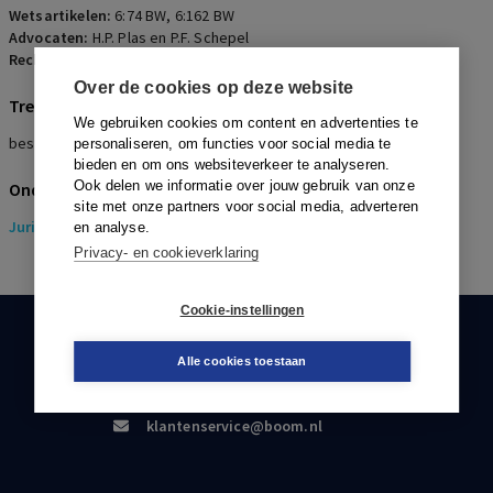
Wetsartikelen:
6:74 BW
,
6:162 BW
Advocaten:
H.P. Plas en P.F. Schepel
Rechters:
A.W. Steeg, B.J. Engberts en M.H.F. van Vugt
Over de cookies op deze website
Trefwoorden
We gebruiken cookies om content en advertenties te
bestuurdersaansprakelijkheid
personaliseren, om functies voor social media te
bieden en om ons websiteverkeer te analyseren.
Ook delen we informatie over jouw gebruik van onze
Onderwerpen
site met onze partners voor social media, adverteren
Juridisch
> Insolventierecht
en analyse.
Privacy- en cookieverklaring
Cookie-instellingen
KLANTENSERVICE
Alle cookies toestaan
088-0301000
klantenservice@boom.nl