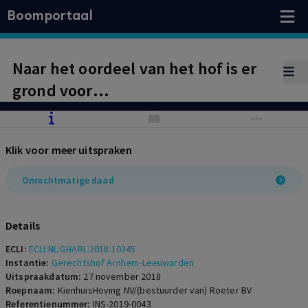
Boomportaal
Naar het oordeel van het hof is er
grond voor
bestuurdersaansprakelijkheid
wegens het doen van
Klik voor meer uitspraken
betalingstoezeggingen in privé
teneinde een voorlopig
Onrechtmatige daad
getuigenverhoor erdoor te
drukken, al die tijd in de
Details
wetenschap dat de vennootschap
ECLI:
ECLI:NL:GHARL:2018:10345
haar verplichtingen niet na zal
Instantie:
Gerechtshof Arnhem-Leeuwarden
Uitspraakdatum:
27 november 2018
kunnen komen.
Roepnaam:
KienhuisHoving NV/(bestuurder van) Roeter BV
Referentienummer:
INS-2019-0043