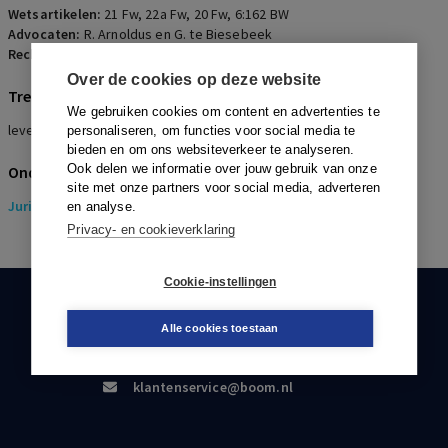
Wetsartikelen:
21 Fw
,
22a Fw
,
20 Fw
,
6:162 BW
Advocaten:
R. Arnoldus en G. te Biesebeek
Rechters:
D.A.E.M. Hulskes, J.J. Verhoeven en J.W.H. van Wijk
Over de cookies op deze website
Trefwoorden
We gebruiken cookies om content en advertenties te
levensloopregeling
personaliseren, om functies voor social media te
bieden en om ons websiteverkeer te analyseren.
Ook delen we informatie over jouw gebruik van onze
Onderwerpen
site met onze partners voor social media, adverteren
Juridisch
> Insolventierecht
en analyse.
Privacy- en cookieverklaring
Cookie-instellingen
KLANTENSERVICE
Alle cookies toestaan
088-0301000
klantenservice@boom.nl