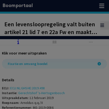
Boomportaal
Een levensloopregeling valt buiten
artikel 21 lid 7 en 22a Fw en maakt
dus deel uit van het faillissement.
Dat geldt ingevolge artikel 22a lid 1
Klik voor meer uitspraken
onder a en b Fw ook voor het recht
van de curator of een derde (na
Fixatie en omvang boedel
machtiging door de curator) op
overdracht van een
Details
levensverzekering.
ECLI:
ECLI:NL:GHSHE:2019:498
Instantie:
Gerechtshof 's-Hertogenbosch
Uitspraakdatum:
12 februari 2019
Roepnaam:
Arnoldus q.q./X
Referentienummer:
INS-2019-0086