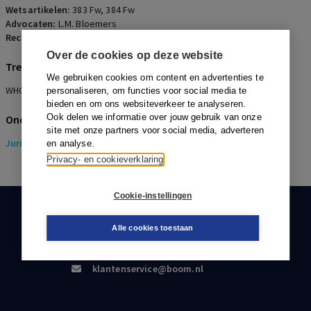
Wetsartikelen:
383 Fw
,
384 Fw
Advocaten:
L.M. Bloemers
Rechters:
R. Cats, A.E. de Vos en H.J. van Harten
Over de cookies op deze website
Trefwoorden
We gebruiken cookies om content en advertenties te
WHOA, homologatie, Belastingdienst, voorwaardelijke stem
personaliseren, om functies voor social media te
bieden en om ons websiteverkeer te analyseren.
Ook delen we informatie over jouw gebruik van onze
Onderwerpen
site met onze partners voor social media, adverteren
Juridisch
> Insolventierecht
en analyse.
Privacy- en cookieverklaring
Cookie-instellingen
KLANTENSERVICE
Alle cookies toestaan
088-0301000
klantenservice@boom.nl