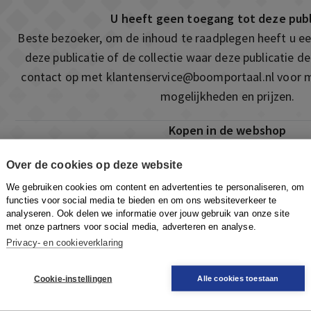
U heeft geen toegang tot deze publ
Beste bezoeker, om de inhoud te raadplegen heeft u 
deze publicatie of de collectie waar deze publicatie 
contact op met
klantenservice@boomportaal.nl
voor m
mogelijkheden en prijzen.
Kopen in de webshop
Deze publicatie is ook te vinden in onze webshop. Som
Over de cookies op deze website
ook de mogelijkheid om direct toegang te kopen t
We gebruiken cookies om content en advertenties te personaliseren, om
Naar de webshop
functies voor social media te bieden en om ons websiteverkeer te
analyseren. Ook delen we informatie over jouw gebruik van onze site
met onze partners voor social media, adverteren en analyse.
Privacy- en cookieverklaring
Cookie-instellingen
Alle cookies toestaan