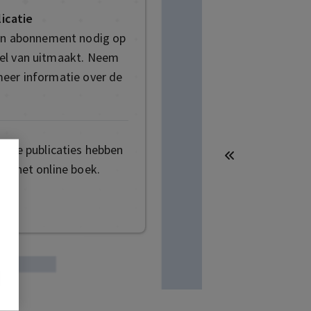
icatie
een abonnement nodig op
deel van uitmaakt. Neem
eer informatie over de
mige publicaties hebben
ot het online boek.