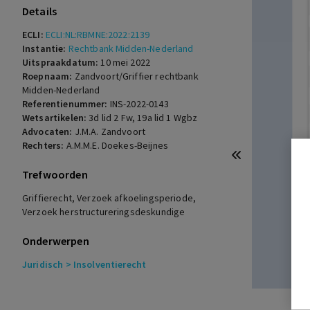
Details
ECLI:
ECLI:NL:RBMNE:2022:2139
Instantie:
Rechtbank Midden-Nederland
Uitspraakdatum:
10 mei 2022
Roepnaam:
Zandvoort/Griffier rechtbank
Midden-Nederland
Referentienummer:
INS-2022-0143
Wetsartikelen:
3d lid 2 Fw
,
19a lid 1 Wgbz
Advocaten:
J.M.A. Zandvoort
Rechters:
A.M.M.E. Doekes-Beijnes
Trefwoorden
Griffierecht, Verzoek afkoelingsperiode,
Verzoek herstructureringsdeskundige
Onderwerpen
Juridisch
> Insolventierecht