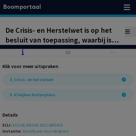
Boomportaal
De Crisis- en Herstelwet is op het
besluit van toepassing, waarbij is
geoordeeld dat het
relativiteitsvereiste van toepassing
Klik voor meer uitspraken
is op enkele bezwaren van
belanghebbende
3. Crisis- en herstelwet
9. Afwijken buitenplans
Details
ECLI:
ECLI:NL:RBSHE:2011:BR5428
Instantie:
Rechtbank Oost-Brabant