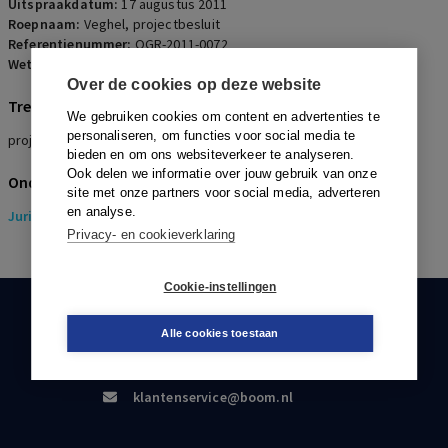
Uitspraakdatum:
17 augustus 2011
Roepnaam:
Veghel, projectbesluit
Referentienummer:
OGR-2011-0072
Wetsartikelen:
3.10 Wro
Over de cookies op deze website
Trefwoorden
We gebruiken cookies om content en advertenties te
personaliseren, om functies voor social media te
projectbesluit, Crisis- en Herstelwet, relativiteitsvereiste
bieden en om ons websiteverkeer te analyseren.
Ook delen we informatie over jouw gebruik van onze
Onderwerpen
site met onze partners voor social media, adverteren
en analyse.
Juridisch
> Omgevingsrecht
Privacy- en cookieverklaring
Cookie-instellingen
KLANTENSERVICE
Alle cookies toestaan
088-0301000
klantenservice@boom.nl