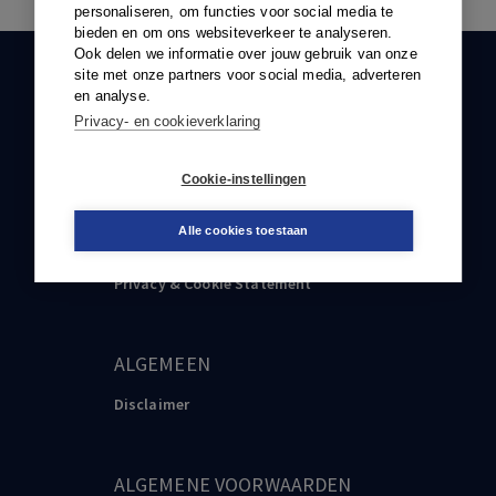
personaliseren, om functies voor social media te
bieden en om ons websiteverkeer te analyseren.
Ook delen we informatie over jouw gebruik van onze
site met onze partners voor social media, adverteren
KLANTENSERVICE
en analyse.
088-0301000
Privacy- en cookieverklaring
klantenservice@boom.nl
Cookie-instellingen
Alle cookies toestaan
PRVACY & COOKIE STATEMENT
Privacy & Cookie Statement
ALGEMEEN
Disclaimer
ALGEMENE VOORWAARDEN