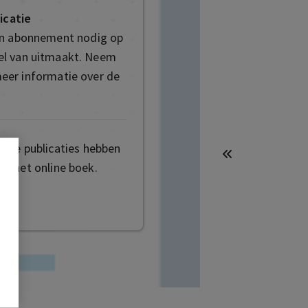
icatie
en abonnement nodig op
deel van uitmaakt. Neem
eer informatie over de
mige publicaties hebben
t het online boek.