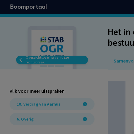
Boomportaal
Het in
bestuu
beslui
Overzichtspagina van deze
Samenva
Handv
rechtspraak
Klik voor meer uitspraken
10. Verdrag van Aarhus
6. Overig