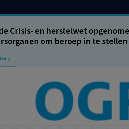
 de Crisis- en herstelwet opgenom
rsorganen om beroep in te stellen 
ten is niet in strijd met het EVRM,
tting
est