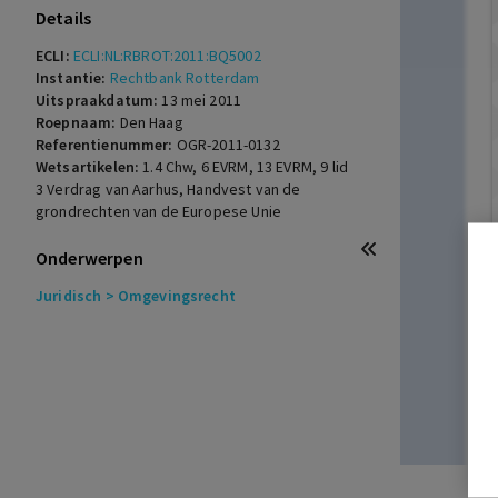
Details
ECLI:
ECLI:NL:RBROT:2011:BQ5002
Instantie:
Rechtbank Rotterdam
Uitspraakdatum:
13 mei 2011
Roepnaam:
Den Haag
Referentienummer:
OGR-2011-0132
Wetsartikelen:
1.4 Chw
,
6 EVRM
,
13 EVRM
,
9 lid
3 Verdrag van Aarhus
,
Handvest van de
grondrechten van de Europese Unie
Onderwerpen
Juridisch
> Omgevingsrecht