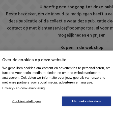
U heeft geen toegang tot deze publ
Beste bezoeker, om de inhoud te raadplegen heeft u e
deze publicatie of de collectie waar deze publicatie 
contact op met
klantenservice@boomportaal.nl
voor m
mogelijkheden en prijzen.
Kopen in de webshop
Deze publicatie is ook te vinden in onze webshop. Som
Over de cookies op deze website
ook de mogelijkheid om direct toegang te kopen to
We gebruiken cookies om content en advertenties te personaliseren, om
Naar de webshop
functies voor social media te bieden en om ons websiteverkeer te
analyseren. Ook delen we informatie over jouw gebruik van onze site
met onze partners voor social media, adverteren en analyse.
Privacy- en cookieverklaring
Cookie-instellingen
Alle cookies toestaan