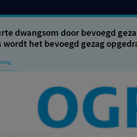
rte dwangsom door bevoegd gezag 
 wordt het bevoegd gezag opged
scontrolemetingen uit te (laten) v
tting