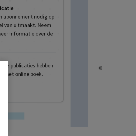
icatie
en abonnement nodig op
deel van uitmaakt. Neem
eer informatie over de
mige publicaties hebben
t het online boek.