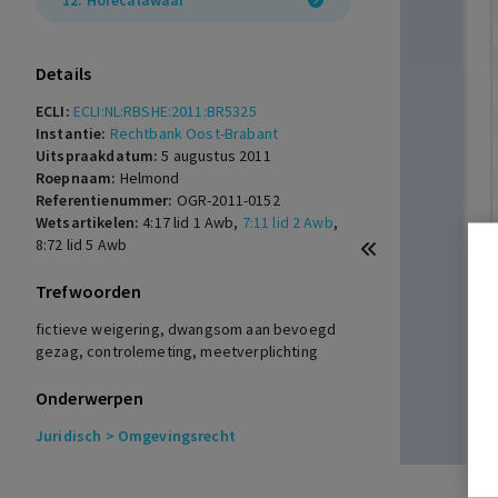
12. Horecalawaai
Details
ECLI:
ECLI:NL:RBSHE:2011:BR5325
Instantie:
Rechtbank Oost-Brabant
Uitspraakdatum:
5 augustus 2011
Roepnaam:
Helmond
Referentienummer:
OGR-2011-0152
Wetsartikelen:
4:17 lid 1 Awb
,
7:11 lid 2 Awb
,
8:72 lid 5 Awb
Trefwoorden
fictieve weigering, dwangsom aan bevoegd
gezag, controlemeting, meetverplichting
Onderwerpen
Juridisch
> Omgevingsrecht