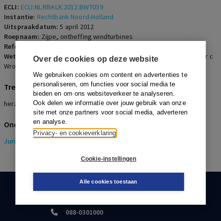
ECLI:
ECLI:NL:RBALK:2012:BW7039
Instantie:
Rechtbank Noord-Holland
Uitspraakdatum:
5 april 2012
Roepnaam:
Zijpe, ontheffing windturbines
Referentienummer:
OGR-2012-0055
Wetsartikelen:
40 lid 1 sub a Ww
,
44 lid 1 onder c Ww
,
3.6 lid 1 onder c
Over de cookies op deze website
Wro
We gebruiken cookies om content en advertenties te
personaliseren, om functies voor social media te
Trefwoorden
bieden en om ons websiteverkeer te analyseren.
herziening bestemmingsplan, binnenplanse ontheffing
Ook delen we informatie over jouw gebruik van onze
site met onze partners voor social media, adverteren
en analyse.
Onderwerpen
Privacy- en cookieverklaring
Juridisch
> Omgevingsrecht
Cookie-instellingen
Alle cookies toestaan
KLANTENSERVICE
088-0301000