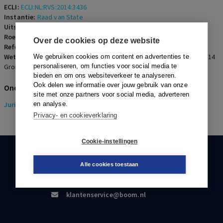
ECLI:
ECLI:NL:RVS:2014:3436
Instantie:
Raad van State
Uitspraakdatum:
17 september 2014
Roepnaam:
GS Utrecht/proactieve aanwijzing
Over de cookies op deze website
Referentienummer:
OGR-2014-0219
Wetsartikelen:
3.8 lid 2 Wro
,
4.2 lid 1 Wro
,
8:6 Awb
,
1 bijlage 2 Awb
,
14
We gebruiken cookies om content en advertenties te
Grondwet
personaliseren, om functies voor social media te
,
1 Eerste Protocol EVRM
bieden en om ons websiteverkeer te analyseren.
Ook delen we informatie over jouw gebruik van onze
Onderwerpen
site met onze partners voor social media, adverteren
Juridisch
en analyse.
> Omgevingsrecht
Privacy- en cookieverklaring
Cookie-instellingen
KLANTENSERVICE
Alle cookies toestaan
088-0301000
klantenservice@boom.nl