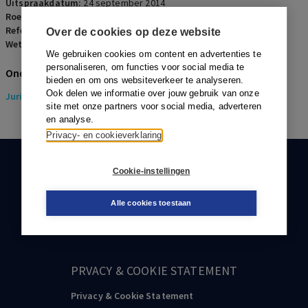
Uitspraakdatum:
24 september 2014
Roepnaam:
Veenendaal/planschade
Referentienummer:
OGR-2014-0234
Over de cookies op deze website
Wetsartikelen:
6.1 lid 6 Wro
We gebruiken cookies om content en advertenties te
personaliseren, om functies voor social media te
Onderwerpen
bieden en om ons websiteverkeer te analyseren.
Ook delen we informatie over jouw gebruik van onze
Juridisch
> Omgevingsrecht
site met onze partners voor social media, adverteren
en analyse.
Privacy- en cookieverklaring
KLANTENSERVICE
Cookie-instellingen
088-0301000
Alle cookies toestaan
klantenservice@boom.nl
PRVACY & COOKIE STATEMENT
Privacy & Cookie Statement