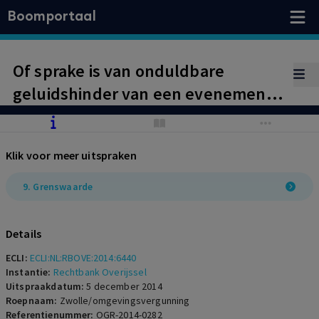
Boomportaal
Of sprake is van onduldbare
geluidshinder van een evenement
dient te worden beoordeeld aan de
hand van het geheel van
Klik voor meer uitspraken
omstandigheden. Daarbij dient niet
slechts het criterium
9. Grenswaarde
spraakverstaanbaarheid maar ook
de duur van de geluidshinder en de
Details
intensiteit van het geluid te worden
ECLI:
ECLI:NL:RBOVE:2014:6440
betrokken.
Instantie:
Rechtbank Overijssel
Uitspraakdatum:
5 december 2014
Roepnaam:
Zwolle/omgevingsvergunning
Referentienummer:
OGR-2014-0282