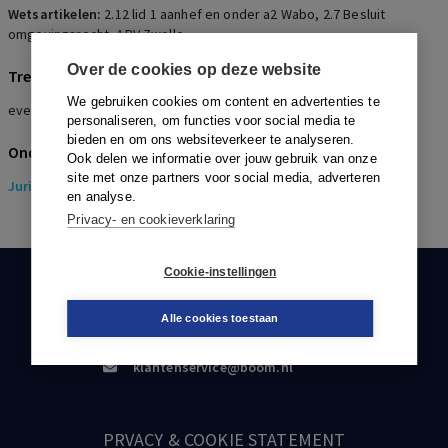
Wetsartikelen:
2.12 lid 1 aanhef en onder a2 Wabo
,
2.7 Besluit
omgevingsrecht
,
APV Zwolle
Over de cookies op deze website
Trefwoorden
We gebruiken cookies om content en advertenties te
evenement, onduldbare hinder, nota evenementen, geluidsnorm
personaliseren, om functies voor social media te
bieden en om ons websiteverkeer te analyseren.
Onderwerpen
Ook delen we informatie over jouw gebruik van onze
site met onze partners voor social media, adverteren
Juridisch
> Omgevingsrecht
en analyse.
Privacy- en cookieverklaring
Cookie-instellingen
KLANTENSERVICE
Alle cookies toestaan
088-0301000
klantenservice@boom.nl
PRVACY & COOKIE STATEMENT