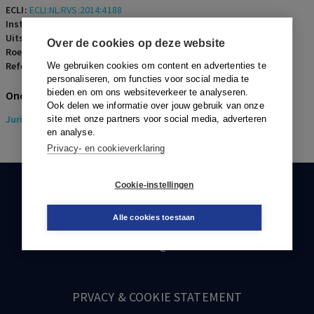
ECLI:
ECLI:NL:RVS:2014:4188
Instantie:
Raad van State
Uitspraakdatum:
19 november 2014
Over de cookies op deze website
Roepnaam:
Borne/omgevingsvergunning strijdig gebruik
Referentienummer:
OGR-2014-0283
We gebruiken cookies om content en advertenties te
personaliseren, om functies voor social media te
bieden en om ons websiteverkeer te analyseren.
Onderwerpen
Ook delen we informatie over jouw gebruik van onze
Juridisch
> Omgevingsrecht
site met onze partners voor social media, adverteren
en analyse.
Privacy- en cookieverklaring
Cookie-instellingen
KLANTENSERVICE
Alle cookies toestaan
088-0301000
klantenservice@boom.nl
PRVACY & COOKIE STATEMENT