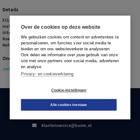
Details
ECLI:
ECLI:NL:RVS:2017:171
Instantie:
Raad van State
Over de cookies op deze website
Uitspraakdatum:
25 januari 2017
We gebruiken cookies om content en advertenties te
Roepnaam:
Amersfoort/bestemmingsplan 'Euterpeplein 1 e.o.'
personaliseren, om functies voor social media te
Referentienummer:
OGR-2017-0029
bieden en om ons websiteverkeer te analyseren.
Ook delen we informatie over jouw gebruik van onze
Onderwerpen
site met onze partners voor social media, adverteren
en analyse.
Juridisch
> Omgevingsrecht
Privacy- en cookieverklaring
Cookie-instellingen
KLANTENSERVICE
Alle cookies toestaan
088-0301000
klantenservice@boom.nl