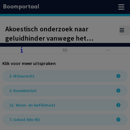
Boomportaal
Akoestisch onderzoek naar
geluidhinder vanwege het
inrichtingsgebonden verkeer van en
naar supermarkt.
Klik voor meer uitspraken
Schrikkelcirculaire. Bouwbesluit.
Binnenwaarde.
3. Milieurecht
3. Bouwbesluit
22. Woon- en leefklimaat
7. Geluid ihkv RO