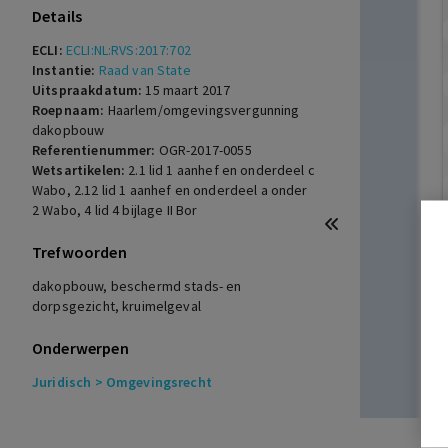
Details
ECLI:
ECLI:NL:RVS:2017:702
Instantie:
Raad van State
Uitspraakdatum:
15 maart 2017
Roepnaam:
Haarlem/omgevingsvergunning
dakopbouw
Referentienummer:
OGR-2017-0055
Wetsartikelen:
2.1 lid 1 aanhef en onderdeel c
Wabo
,
2.12 lid 1 aanhef en onderdeel a onder
2 Wabo
,
4 lid 4 bijlage II Bor
Trefwoorden
dakopbouw, beschermd stads- en
dorpsgezicht, kruimelgeval
Onderwerpen
Juridisch
> Omgevingsrecht