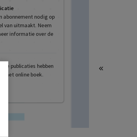
icatie
en abonnement nodig op
deel van uitmaakt. Neem
eer informatie over de
mige publicaties hebben
t het online boek.