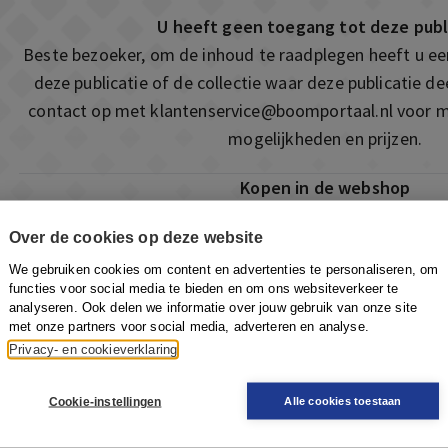
U heeft geen toegang tot deze publ
Beste bezoeker, om de inhoud te raadplegen heeft u e
deze publicatie of de collectie waar deze publicatie 
contact op met
klantenservice@boomportaal.nl
voor m
mogelijkheden en prijzen.
Kopen in de webshop
Deze publicatie is ook te vinden in onze webshop. Som
Over de cookies op deze website
ook de mogelijkheid om direct toegang te kopen to
We gebruiken cookies om content en advertenties te personaliseren, om
Naar de webshop
functies voor social media te bieden en om ons websiteverkeer te
analyseren. Ook delen we informatie over jouw gebruik van onze site
met onze partners voor social media, adverteren en analyse.
Privacy- en cookieverklaring
Cookie-instellingen
Alle cookies toestaan