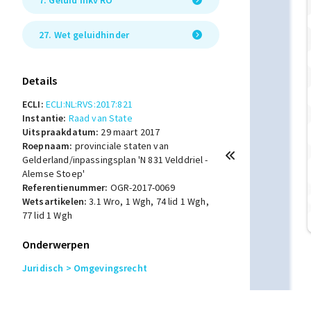
7. Geluid ihkv RO
27. Wet geluidhinder
Details
ECLI:
ECLI:NL:RVS:2017:821
Instantie:
Raad van State
Uitspraakdatum:
29 maart 2017
Roepnaam:
provinciale staten van
Gelderland/inpassingsplan 'N 831 Velddriel -
Alemse Stoep'
Referentienummer:
OGR-2017-0069
Wetsartikelen:
3.1 Wro
,
1 Wgh
,
74 lid 1 Wgh
,
77 lid 1 Wgh
Onderwerpen
Juridisch
> Omgevingsrecht