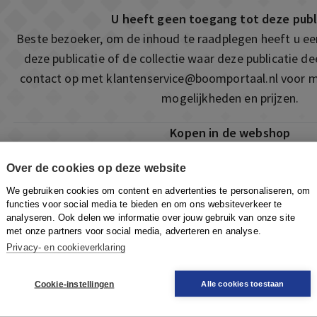
U heeft geen toegang tot deze publ
Beste bezoeker, om de inhoud te raadplegen heeft u e
deze publicatie of de collectie waar deze publicatie 
contact op met
klantenservice@boomportaal.nl
voor m
mogelijkheden en prijzen.
Kopen in de webshop
Deze publicatie is ook te vinden in onze webshop. Som
Over de cookies op deze website
ook de mogelijkheid om direct toegang te kopen to
We gebruiken cookies om content en advertenties te personaliseren, om
Naar de webshop
functies voor social media te bieden en om ons websiteverkeer te
analyseren. Ook delen we informatie over jouw gebruik van onze site
met onze partners voor social media, adverteren en analyse.
Privacy- en cookieverklaring
Cookie-instellingen
Alle cookies toestaan