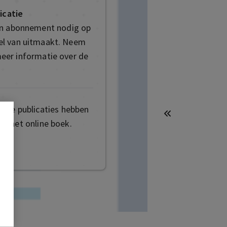
icatie
en abonnement nodig op
deel van uitmaakt. Neem
eer informatie over de
mige publicaties hebben
t het online boek.