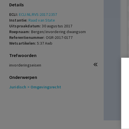
Details
ECLI:
ECLI:NL:RVS:2017:2357
Instantie:
Raad van State
Uitspraakdatum:
30 augustus 2017
Roepnaam:
Bergen/invordering dwangsom
Referentienummer:
OGR-2017-0177
Wetsartikelen:
5:37 Awb
Trefwoorden
invorderingseisen
Onderwerpen
Juridisch
> Omgevingsrecht