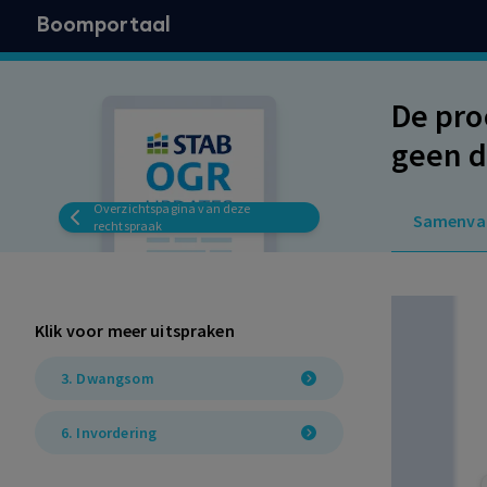
Boomportaal
De pro
geen d
Overzichtspagina van deze
Samenva
rechtspraak
Klik voor meer uitspraken
3. Dwangsom
6. Invordering