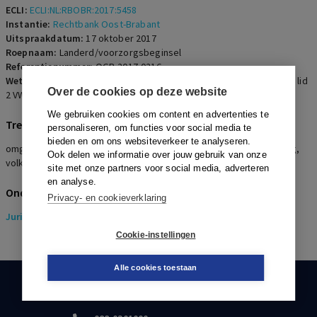
ECLI:
ECLI:NL:RBOBR:2017:5458
Instantie:
Rechtbank Oost-Brabant
Uitspraakdatum:
17 oktober 2017
Roepnaam:
Landerd/voorzorgsbeginsel
Referentienummer:
OGR-2017-0216
Wetsartikelen:
2.1 lid 1 aanhef en onderdeel i Wabo
,
5.13b Bor
,
191 lid
Over de cookies op deze website
2 VWEU
,
8 EVRM
We gebruiken cookies om content en advertenties te
Trefwoorden
personaliseren, om functies voor social media te
bieden en om ons websiteverkeer te analyseren.
omgevingsvergunning beperkte milieutoets, weigering vergunning,
Ook delen we informatie over jouw gebruik van onze
volksgezondheid, besmettingsgevaar, milieueffecrapport
site met onze partners voor social media, adverteren
en analyse.
Onderwerpen
Privacy- en cookieverklaring
Juridisch
> Omgevingsrecht
Cookie-instellingen
Alle cookies toestaan
KLANTENSERVICE