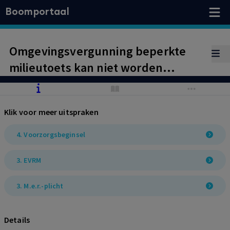
Boomportaal
Omgevingsvergunning beperkte
milieutoets kan niet worden
geweigerd met een beroep op het
VWEU of het EVRM. Onjuiste
Klik voor meer uitspraken
invulling van voorzorgsbeginsel.
4. Voorzorgsbeginsel
3. EVRM
3. M.e.r.-plicht
Details