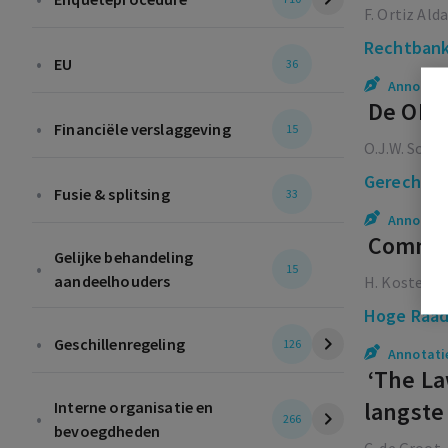
F. Ortiz Ald
Rechtbank
•
EU
36
Annotati
De OK k
•
Financiële verslaggeving
15
O.J.W. Schot
Gerechtsh
•
Fusie & splitsing
33
Annotati
Comment
Gelijke behandeling
•
15
aandeelhouders
H. Koster
Hoge Raa
•
Geschillenregeling
126
Annotati
‘The La
langste
Interne organisatie en
•
266
bevoegdheden