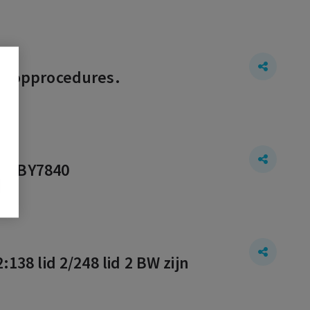
itkoopprocedures.
13:BY7840
138 lid 2/248 lid 2 BW zijn