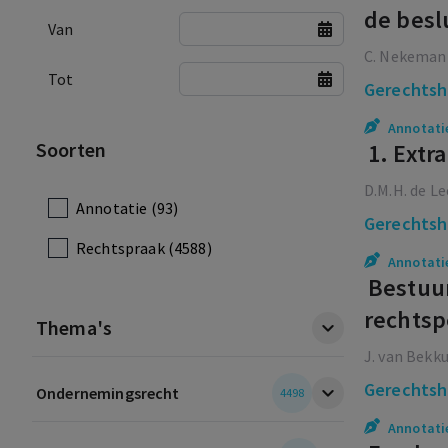
de besl
Van
C. Nekeman
Tot
Gerechtsh
Annotati
Soorten
1. Extr
D.M.H. de Le
Annotatie (93)
Gerechtsh
Rechtspraak (4588)
Annotati
Bestuur
rechtsp
Thema's
J. van Bekk
Gerechtsh
Ondernemingsrecht
4498
Annotati