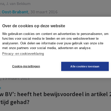
ana, J. van Bekkum
 Oost-Brabant
, 30 maart 2016
e
Over de cookies op deze website
iest voor een historische peildatum bij u
We gebruiken cookies om content en advertenties te personaliseren, om
el
functies voor social media te bieden en om ons websiteverkeer te
analyseren. Ook delen we informatie over jouw gebruik van onze site
of Amsterdam
, 7 juli 2015
met onze partners voor social media, adverteren en analyse.
Privacy- en cookieverklaring
e
aar bij HR 15 maart 2013, ECLI:NL:HR:20
Cookie-instellingen
Alle cookies toestaan
d
, 15 maart 2013
e
w BV’: heeft het bewijsvoordeel in artikel 2:
 tijd gehad?