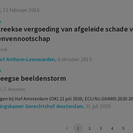
d
, 12 februari 2016
e
reekse vergoeding van afgeleide schade v
envennootschap
rink
of Arnhem-Leeuwarden
, 6 oktober 2015
e
meegse beeldenstorm
, L.Z. Bosman
en bij Hof Amsterdam (OK) 21 juli 2020, ECLI:NL:GHAMS:2020:20
ngskamer Gerechtshof Amsterdam
, 21 juli 2020
1
2
3
4
5