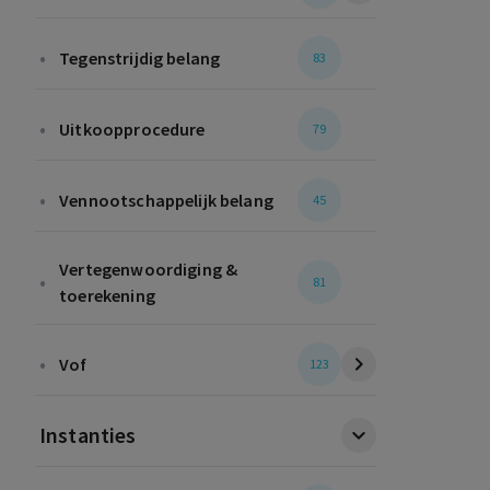
•
Tegenstrijdig belang
83
•
Uitkoopprocedure
79
•
Vennootschappelijk belang
45
Vertegenwoordiging &
•
81
toerekening
•
Vof
123
Instanties