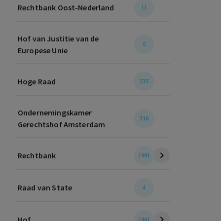
Rechtbank Oost-Nederland
11
Hof van Justitie van de
5
Europese Unie
Hoge Raad
335
Ondernemingskamer
316
Gerechtshof Amsterdam
Rechtbank
1991
Raad van State
4
Hof
1861