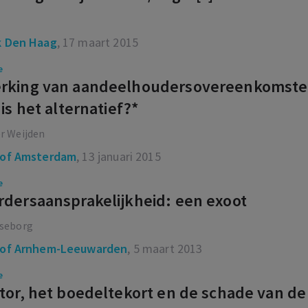
 Den Haag
, 17 maart 2015
e
rking van aandeelhoudersovereenkomsten 
is het alternatief?*
er Weijden
of Amsterdam
, 13 januari 2015
e
dersaansprakelijkheid: een exoot
aseborg
of Arnhem-Leeuwarden
, 5 maart 2013
e
tor, het boedeltekort en de schade van d