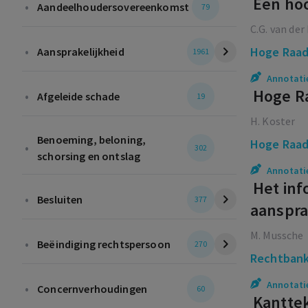
Een hoo
•
Aandeelhoudersovereenkomst
79
C.G. van der
•
Hoge Raa
Aansprakelijkheid
1961
Annotati
Hoge Ra
•
Afgeleide schade
19
H. Koster
Benoeming, beloning,
Hoge Raa
•
302
schorsing en ontslag
Annotati
Het inf
•
Besluiten
377
aanspra
M. Mussche
•
Beëindiging rechtspersoon
270
Rechtbank
Annotati
•
Concernverhoudingen
60
Kanttek