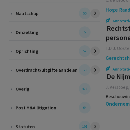
C. de Groot
Hoge Raa
•
Maatschap
50
Annotati
Rechtst
•
Omzetting
5
person
T.D.J. Ooste
•
Oprichting
52
Gerechtsh
•
Annotati
Overdracht/uitgifte aandelen
176
De Nij
J. Verstoep
•
Overig
422
Beschouwing
Ondernemi
•
Post M&A litigation
64
•
Statuten
101