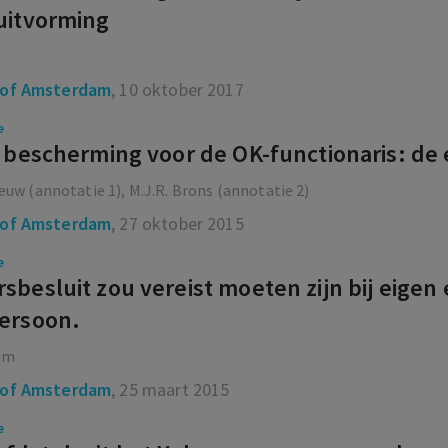
uitvorming
of Amsterdam
, 10 oktober 2017
e
a bescherming voor de OK-functionaris: de
euw (annotatie 1), M.J.R. Brons (annotatie 2)
of Amsterdam
, 27 oktober 2015
e
sbesluit zou vereist moeten zijn bij eige
ersoon.
um
of Amsterdam
, 25 maart 2015
e