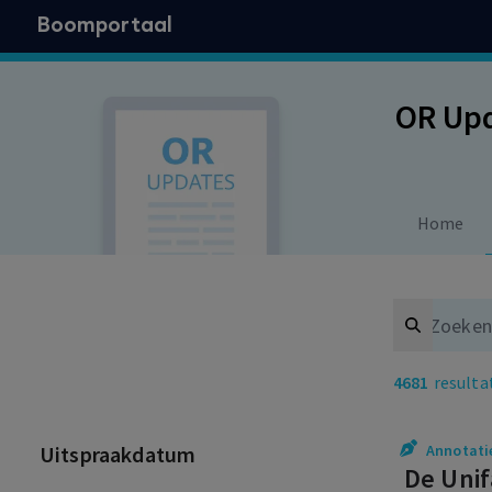
Boomportaal
OR Up
Home
Search
4681
resulta
Uitspraakdatum
Annotati
De Unif