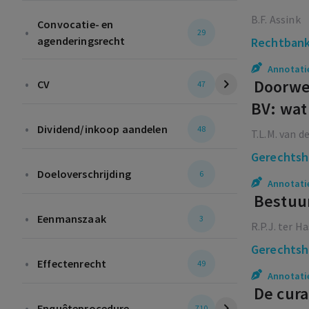
B.F. Assink
Convocatie- en
•
29
agenderingsrecht
Rechtbank
Annotati
•
Doorwe
CV
47
BV: wat 
•
Dividend/inkoop aandelen
48
T.L.M. van d
Gerechtsh
•
Doeloverschrijding
6
Annotati
Bestuur
•
Eenmanszaak
3
R.P.J. ter H
Gerechtsh
•
Effectenrecht
49
Annotati
De cura
•
Enquêteprocedure
710