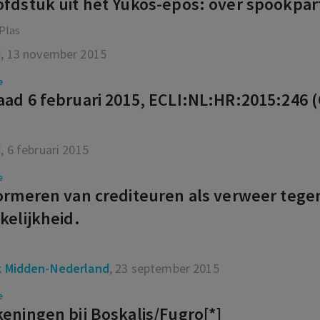
fdstuk uit het Yukos-epos: over spookpar
 Plas
d
, 13 november 2015
e
ad 6 februari 2015, ECLI:NL:HR:2015:246 (
d
, 6 februari 2015
e
ormeren van crediteuren als verweer tege
kelijkheid.
 Midden-Nederland
, 23 september 2015
e
eningen bij Boskalis/Fugro[*]