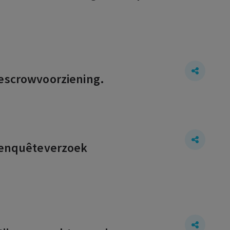
 escrowvoorziening.
n enquêteverzoek