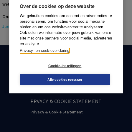
Wetsartikelen:
2:240 BW
Over de cookies op deze website
Onderwerpen
We gebruiken cookies om content en advertenties te
personaliseren, om functies voor social media te
Juridisch
> Ondernemingsrecht
bieden en om ons websiteverkeer te analyseren.
Ook delen we informatie over jouw gebruik van onze
site met onze partners voor social media, adverteren
en analyse.
Privacy- en cookieverklaring
KLANTENSERVICE
Cookie-instellingen
088-0301000
klantenservice@boom.nl
Alle cookies toestaan
PRVACY & COOKIE STATEMENT
Privacy & Cookie Statement