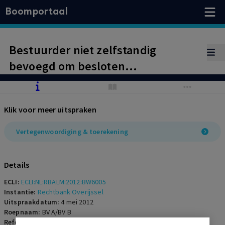
Boomportaal
Bestuurder niet zelfstandig
bevoegd om besloten
vennootschap zonder instemming
medebestuurder te
Klik voor meer uitspraken
vertegenwoordigen
Vertegenwoordiging & toerekening
Details
ECLI:
ECLI:NL:RBALM:2012:BW6005
Instantie:
Rechtbank Overijssel
Uitspraakdatum:
4 mei 2012
Roepnaam:
BV A/BV B
Referentienummer:
OR-2012-0053