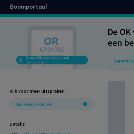
Boomportaal
De OK 
een be
dat on
Overzichtspagina van deze
Samenva
bestuu
rechtspraak
het ge
onbeho
Klik voor meer uitspraken
Enquêteprocedure
Details