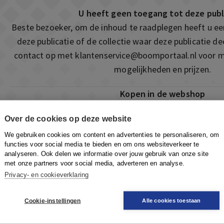
U heeft geen toegang tot deze publ
Beste bezoeker, om de inhoud te raadplegen heeft u e
deze publicatie of de collectie waar deze publicatie 
contact op met
klantenservice@boomportaal.nl
voor m
mogelijkheden en prijzen.
Kopen in de webshop
Deze publicatie is ook te vinden in onze webshop. Som
Over de cookies op deze website
ook de mogelijkheid om direct toegang te kopen to
We gebruiken cookies om content en advertenties te personaliseren, om
Naar de webshop
functies voor social media te bieden en om ons websiteverkeer te
analyseren. Ook delen we informatie over jouw gebruik van onze site
met onze partners voor social media, adverteren en analyse.
Privacy- en cookieverklaring
Cookie-instellingen
Alle cookies toestaan