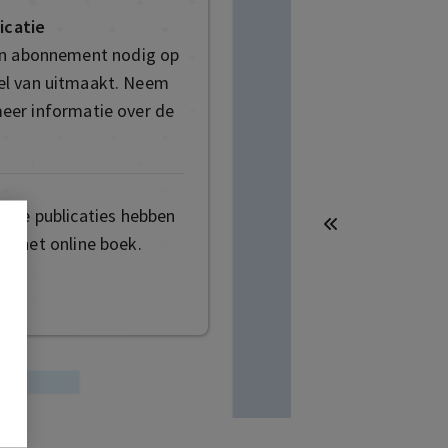
icatie
en abonnement nodig op
deel van uitmaakt. Neem
eer informatie over de
mige publicaties hebben
t het online boek.