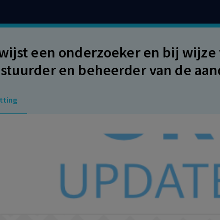
wijst een onderzoeker en bij wijze
stuurder en beheerder van de aan
der de kosten ook de redelijke en i
tting
rder en/of de beheerder te maken 
val zij/hij aansprakelijk worden/w
orlijke taakvervulling