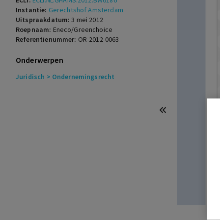
ECLI:
ECLI:NL:GHAMS:2012:BW6186
Instantie:
Gerechtshof Amsterdam
Uitspraakdatum:
3 mei 2012
Roepnaam:
Eneco/Greenchoice
Referentienummer:
OR-2012-0063
Onderwerpen
Juridisch
> Ondernemingsrecht