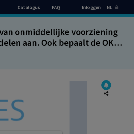
Catalogus
FAQ
Inloggen
NL
 van onmiddellijke voorziening
delen aan. Ook bepaalt de OK
n redelijkheid door de
kosten vallen van verweer in
ordt gesteld wegens