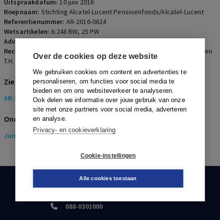
Uitspraakdatum:
10 juni 2016
Roepnaam:
Stichting Alcatel-Lucent Pensioenfonds/Alcatel-Lucent
Referentienummer:
AR-2016-0624
Wetsartikelen:
6:248 BW
,
25 PW
Advocaten:
H.J.W. Alt en S.F. Sagel
Rechters:
G. de Groot, A.H.T. Heisterkamp, E.J. Numann, G. Snijders en
Over de cookies op deze website
T.H. den Tanja-van Broek
We gebruiken cookies om content en advertenties te
Zie ook
personaliseren, om functies voor social media te
bieden en om ons websiteverkeer te analyseren.
AR-2014-0779
Ook delen we informatie over jouw gebruik van onze
site met onze partners voor social media, adverteren
Onderwerpen
en analyse.
Privacy- en cookieverklaring
Juridisch
> Pensioenrecht
Cookie-instellingen
Alle cookies toestaan
KLANTENSERVICE
088-0301000