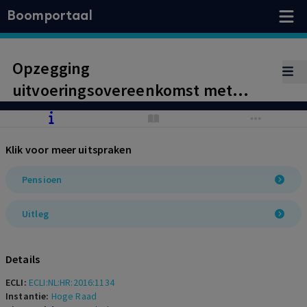
Boomportaal
Opzegging
uitvoeringsovereenkomst met
ondernemingspensioenfonds
vanwege de-risking, kan in strijd
Klik voor meer uitspraken
zijn met artikel 6:248 BW waarbij
betekenis toekomt aan artikel 25
Pensioen
PW.
Uitleg
Details
ECLI:
ECLI:NL:HR:2016:1134
Instantie:
Hoge Raad