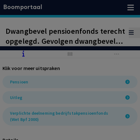
Boomportaal
Dwangbevel pensioenfonds terecht
opgelegd. Gevolgen dwangbevel
aan dochter voor werkgelegenheid
in de gehele holding voldoende
Klik voor meer uitspraken
afgewogen.
Pensioen
Uitleg
Verplichte deelneming bedrijfstakpensioenfonds
(Wet Bpf 2000)