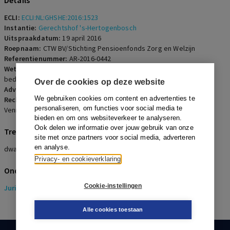
Details
ECLI:
ECLI:NL:GHSHE:2016:1523
Instantie:
Gerechtshof 's-Hertogenbosch
Uitspraakdatum:
19 april 2016
Roepnaam:
CTW BV/Stichting Pensioenfonds Zorg en Welzijn
Referentienummer:
AR-2016-0442
Wetsartikelen:
Wet verplichte deelneming in een
bedrijfstakpensioenfonds 2000
Over de cookies op deze website
Advocaten:
H. Braak en R.J.G. van Brakel
We gebruiken cookies om content en advertenties te
Rechters:
M. van Ham, C.E.L.M. der Smeenk-van Weijden en M.J.H.A.
personaliseren, om functies voor social media te
Venner-Lijten
bieden en om ons websiteverkeer te analyseren.
Ook delen we informatie over jouw gebruik van onze
Trefwoorden
site met onze partners voor social media, adverteren
en analyse.
dwangbevel, pensioen, werkgelegenheid, misbruik van recht
Privacy- en cookieverklaring
Onderwerpen
Cookie-instellingen
Juridisch
> Pensioenrecht
Alle cookies toestaan