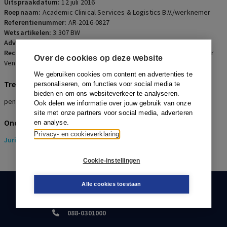
Uitspraakdatum:
12 juli 2016
Roepnaam:
Academic Clinical Services & Logistics B.V./werknemer
Referentienummer:
AR-2016-0827
Wetsartikelen:
3:307 BW
Advocaten:
L.B. de Graaf en W. van Leuveren
Rechters:
J.M.T. van der Hoeven-Oud, W.M. Limborgh en M.J. van der
Over de cookies op deze website
Ven
We gebruiken cookies om content en advertenties te
Trefwoorden
personaliseren, om functies voor social media te
bieden en om ons websiteverkeer te analyseren.
pensioen, verjaring, werkgeverspremie
Ook delen we informatie over jouw gebruik van onze
site met onze partners voor social media, adverteren
Onderwerpen
en analyse.
Privacy- en cookieverklaring
Juridisch
> Pensioenrecht
Cookie-instellingen
Alle cookies toestaan
KLANTENSERVICE
088-0301000