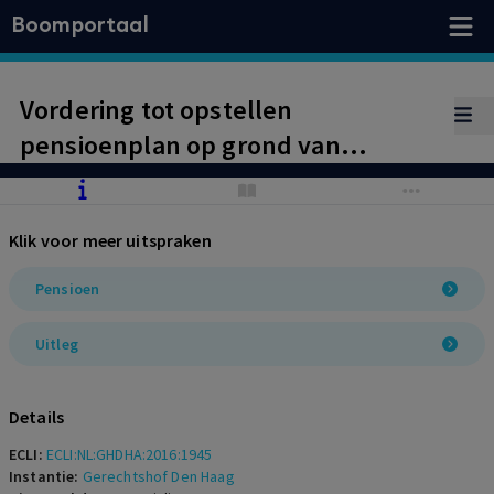
Boomportaal
Vordering tot opstellen
pensioenplan op grond van
bepaling in de
arbeidsovereenkomst is verjaard op
Klik voor meer uitspraken
grond van artikel 3:307 lid 1 BW.
Pensioen
Uitleg
Details
ECLI:
ECLI:NL:GHDHA:2016:1945
Instantie:
Gerechtshof Den Haag