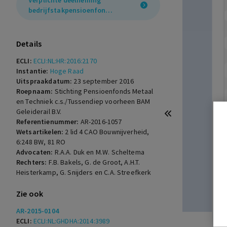
Verplichte deelneming
bedrijfstakpensioenfonds
(Wet Bpf 2000)
Details
ECLI:
ECLI:NL:HR:2016:2170
Instantie:
Hoge Raad
Uitspraakdatum:
23 september 2016
Roepnaam:
Stichting Pensioenfonds Metaal
en Techniek c.s./Tussendiep voorheen BAM
Geleiderail B.V.
Referentienummer:
AR-2016-1057
Wetsartikelen:
2 lid 4 CAO Bouwnijverheid
,
6:248 BW
,
81 RO
Advocaten:
R.A.A. Duk en M.W. Scheltema
Rechters:
F.B. Bakels, G. de Groot, A.H.T.
Heisterkamp, G. Snijders en C.A. Streefkerk
Zie ook
AR-2015-0104
ECLI:
ECLI:NL:GHDHA:2014:3989