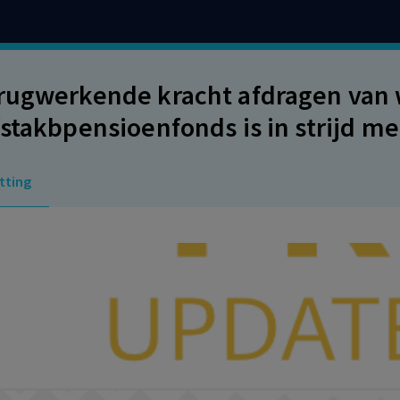
rugwerkende kracht afdragen van w
fstakbpensioenfonds is in strijd met
 werkingssferen Bouw-cao en Meta
tting