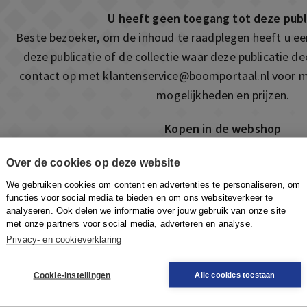
U heeft geen toegang tot deze publ
Beste bezoeker, om de inhoud te raadplegen heeft u e
deze publicatie of de collectie waar deze publicatie 
contact op met
klantenservice@boomportaal.nl
voor m
mogelijkheden en prijzen.
Kopen in de webshop
Deze publicatie is ook te vinden in onze webshop. Som
Over de cookies op deze website
ook de mogelijkheid om direct toegang te kopen to
We gebruiken cookies om content en advertenties te personaliseren, om
Naar de webshop
functies voor social media te bieden en om ons websiteverkeer te
analyseren. Ook delen we informatie over jouw gebruik van onze site
met onze partners voor social media, adverteren en analyse.
Privacy- en cookieverklaring
Cookie-instellingen
Alle cookies toestaan