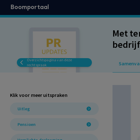
Boomportaal
Met te
bedrij
Uitleg
Overzichtspagina van deze
Samenva
rechtspraak
Klik voor meer uitspraken
Uitleg
Pensioen