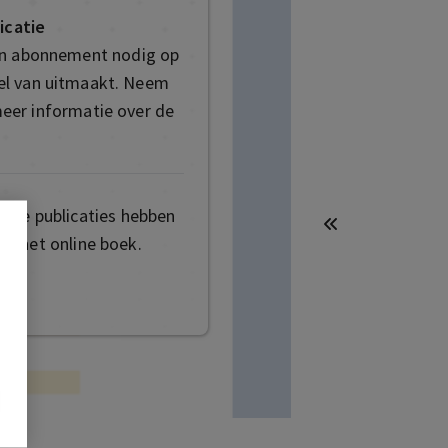
icatie
en abonnement nodig op
deel van uitmaakt. Neem
eer informatie over de
mige publicaties hebben
t het online boek.