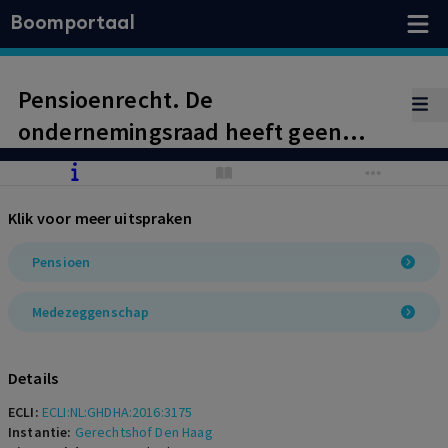
Boomportaal
Pensioenrecht. De
ondernemingsraad heeft geen
instemmingsrecht ten aanzien van
het vervallen van de
Klik voor meer uitspraken
bijstortingsverplichting in de
uitvoeringsovereenkomst.
Pensioen
Medezeggenschap
Details
ECLI:
ECLI:NL:GHDHA:2016:3175
Instantie:
Gerechtshof Den Haag