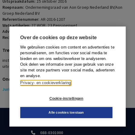
Uitspraakdatum:
25 oktober 2016
Roepnaam:
Ondernemingsraad van Aon Groep Nederland BV/Aon
Groep Nederland BV
Referentienummer:
AR-2016-1207
Wetsartikelen:
27 WOR
,
23 Pensioenwet
Advocaten:
E. Lutjens en E.A. van Win
Rechters:
M. Brink, C.A. Joustra en M.J. van der Ven
Over de cookies op deze website
We gebruiken cookies om content en advertenties te
Trefwoorden
personaliseren, om functies voor social media te
bieden en om ons websiteverkeer te analyseren.
instemmingsrecht , ondernemingsraad, bijstortingsverplichting,
Ook delen we informatie over jouw gebruik van onze
uitvoeringsovereenkomst, pensioenovereenkomst
site met onze partners voor social media, adverteren
en analyse.
Onderwerpen
Privacy- en cookieverklaring
Juridisch
> Pensioenrecht
Cookie-instellingen
Alle cookies toestaan
KLANTENSERVICE
088-0301000