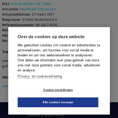
ECLI:
ECLI:NL:RBAMS:2017:2068
Instantie:
Rechtbank Amsterdam
Uitspraakdatum:
27 maart 2017
Roepnaam:
X/Tele2 Nederland B.V.
Referentienummer:
AR-2017-0376
Wetsartikelen:
7:611 BW
Advocaten:
A.D. Putker-Blees en B. Veenema
Over de cookies op deze website
Rechters:
L. van Berkum
We gebruiken cookies om content en advertenties te
personaliseren, om functies voor social media te
Trefwoorden
bieden en om ons websiteverkeer te analyseren.
pensioenkeuze, goed werkgeverschap, partnerpensioen, Anw-
Ook delen we informatie over jouw gebruik van onze
site met onze partners voor social media, adverteren
gatverzekering, voorlichting
en analyse.
Onderwerpen
Privacy- en cookieverklaring
Juridisch
> Pensioenrecht
Cookie-instellingen
Alle cookies toestaan
KLANTENSERVICE