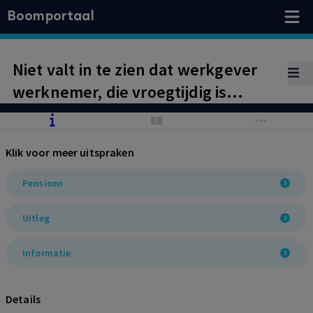
Boomportaal
Niet valt in te zien dat werkgever
werknemer, die vroegtijdig is
overleden, onvoldoende heeft
voorgelicht over pensioenkeuze. Uit
Klik voor meer uitspraken
het keuzeformulier volgt dat
werknemer, samen met zijn vrouw,
Pensioen
een expliciete keuze heeft gemaakt
Uitleg
geen partnerpensioen en Anw-
gatverzekering af te willen sluiten.
Informatie
Details