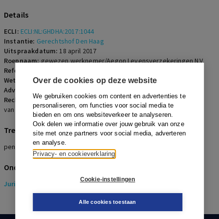
Details
ECLI:
ECLI:NL:GHDHA:2017:1044
Instantie:
Gerechtshof Den Haag
Uitspraakdatum:
18 april 2017
Roepnaam:
gewezen werknemer/Aegon Levensverzekeringen N.V.
Referentienummer:
AR-2017-0544
Wetsartikelen:
Pensioenwet
,
6:253 BW
Over de cookies op deze website
Advocaten:
G.J. Knotter en J.C.A. Stevens
We gebruiken cookies om content en advertenties te
Rechters:
J.M.T. van der Hoeven-Oud, A.G. van Marwijk Kooy en J.M.
personaliseren, om functies voor social media te
van der Ven
bieden en om ons websiteverkeer te analyseren.
Ook delen we informatie over jouw gebruik van onze
Trefwoorden
site met onze partners voor social media, adverteren
en analyse.
pensioenrecht, uitlatingen, waardeoverdracht, indexering
Privacy- en cookieverklaring
Onderwerpen
Cookie-instellingen
Juridisch
> Pensioenrecht
Alle cookies toestaan