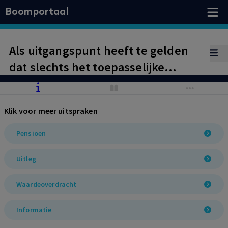
Boomportaal
Als uitgangspunt heeft te gelden
dat slechts het toepasselijke
pensioenreglement maatgevend is
voor de omvang van
Klik voor meer uitspraken
pensioenaanspraken, en niet
(onjuist blijkende) communicatie,
Pensioen
bijzondere omstandigheden
Uitleg
daargelaten.
Waardeoverdracht
Informatie