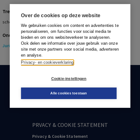
Trefwoorden
Over de cookies op deze website
scheiding, verdeling conform Boon/Van Loon
We gebruiken cookies om content en advertenties te
personaliseren, om functies voor social media te
Onderwerpen
bieden en om ons websiteverkeer te analyseren.
Ook delen we informatie over jouw gebruik van onze
Juridisch
> Pensioenrecht
site met onze partners voor social media, adverteren
en analyse.
Privacy- en cookieverklaring
KLANTENSERVICE
Cookie-instellingen
088-0301000
Alle cookies toestaan
klantenservice@boom.nl
PRVACY & COOKIE STATEMENT
Privacy & Cookie Statement