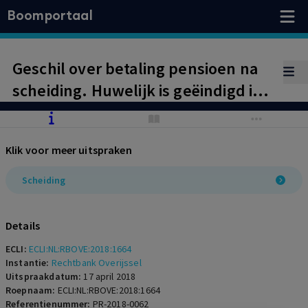
Boomportaal
Geschil over betaling pensioen na
scheiding. Huwelijk is geëindigd in
1993. Echtscheidingsconvenant met
afspraken over pensioen. Regime
Klik voor meer uitspraken
Boon/Van Loon is van toepassing.
Veroordeling van de man tot
Scheiding
maandelijkse betalingen.
Details
ECLI:
ECLI:NL:RBOVE:2018:1664
Instantie:
Rechtbank Overijssel
Uitspraakdatum:
17 april 2018
Roepnaam:
ECLI:NL:RBOVE:2018:1664
Referentienummer:
PR-2018-0062