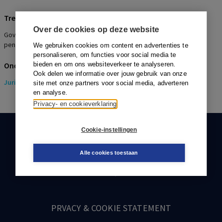
Trefwoorden
Over de cookies op deze website
Governance, weigering voordracht bestuurder
pensioenuitvoeringsbedrijf
We gebruiken cookies om content en advertenties te
personaliseren, om functies voor social media te
Onderwerpen
bieden en om ons websiteverkeer te analyseren.
Ook delen we informatie over jouw gebruik van onze
Juridisch
> Pensioenrecht
site met onze partners voor social media, adverteren
en analyse.
Privacy- en cookieverklaring
Cookie-instellingen
KLANTENSERVICE
088-0301000
Alle cookies toestaan
klantenservice@boom.nl
PRVACY & COOKIE STATEMENT