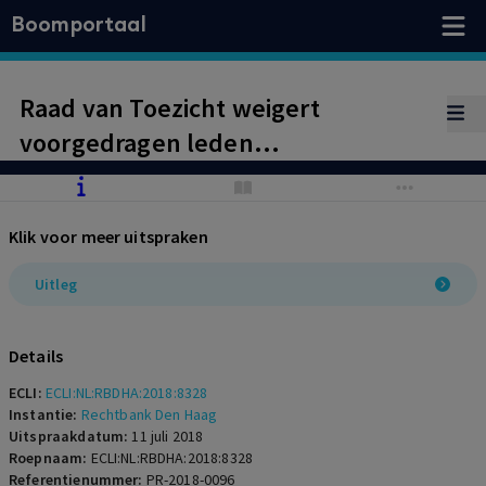
Boomportaal
Raad van Toezicht weigert
voorgedragen leden
bedrijfstakpensioenfonds te
benoemen. Kortgedingrechter
Klik voor meer uitspraken
oordeelt dat voorgedragen leden
moeten worden benoemd.
Uitleg
Details
ECLI:
ECLI:NL:RBDHA:2018:8328
Instantie:
Rechtbank Den Haag
Uitspraakdatum:
11 juli 2018
Roepnaam:
ECLI:NL:RBDHA:2018:8328
Referentienummer:
PR-2018-0096