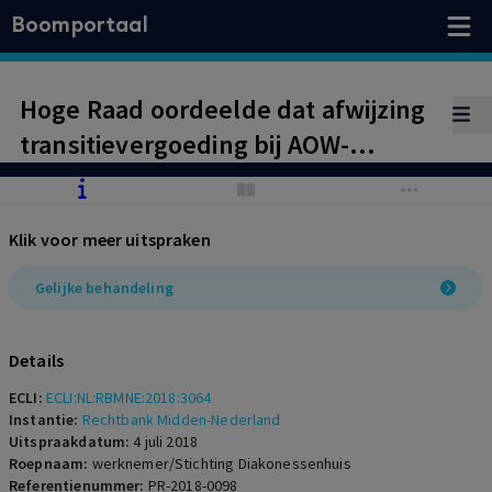
Boomportaal
Hoge Raad oordeelde dat afwijzing
transitievergoeding bij AOW-
gerechtigde geen
leeftijdsdiscriminatie vormde.
Klik voor meer uitspraken
Kantonrechter wijst verzoek om
aanvullende prejudiciële vragen
Gelijke behandeling
aan Hoge Raad of prejudiciële
vragen aan HvJ EU af.
Details
ECLI:
ECLI:NL:RBMNE:2018:3064
Instantie:
Rechtbank Midden-Nederland
Uitspraakdatum:
4 juli 2018
Roepnaam:
werknemer/Stichting Diakonessenhuis
Referentienummer:
PR-2018-0098