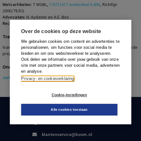
Wetsartikelen:
7 WGBL
,
7:673 lid 7 onderdeel b BW
,
Richtlijn
2000/78/EG
Advocaten:
H. Aydemir en A.E. Bos
Rechters:
F.H. Charbon
Over de cookies op deze website
Trefwoorden
We gebruiken cookies om content en advertenties te
transitievergoeding AOW-gerechtigde, afwijzing verzoek aanvullende
personaliseren, om functies voor social media te
prejudiciële vragen
bieden en om ons websiteverkeer te analyseren.
Ook delen we informatie over jouw gebruik van onze
site met onze partners voor social media, adverteren
Onderwerpen
en analyse.
Juridisch
> Pensioenrecht
Privacy- en cookieverklaring
Cookie-instellingen
KLANTENSERVICE
Alle cookies toestaan
088-0301000
klantenservice@boom.nl