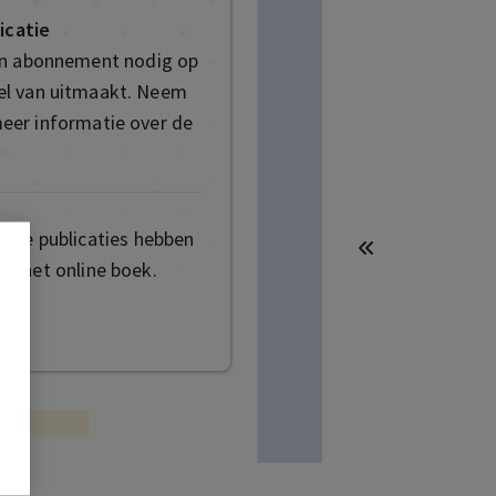
icatie
en abonnement nodig op
deel van uitmaakt. Neem
eer informatie over de
mige publicaties hebben
t het online boek.