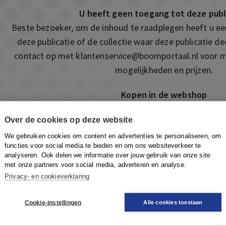
U heeft geen toegang tot deze publ
Beste bezoeker, om de inhoud te raadplegen heeft u e
deze publicatie of de collectie waar deze publicatie 
contact op met
klantenservice@boomportaal.nl
voor m
mogelijkheden en prijzen.
Kopen in de webshop
Deze publicatie is ook te vinden in onze webshop. Som
Over de cookies op deze website
ook de mogelijkheid om direct toegang te kopen to
We gebruiken cookies om content en advertenties te personaliseren, om
Naar de webshop
functies voor social media te bieden en om ons websiteverkeer te
analyseren. Ook delen we informatie over jouw gebruik van onze site
met onze partners voor social media, adverteren en analyse.
Privacy- en cookieverklaring
Cookie-instellingen
Alle cookies toestaan