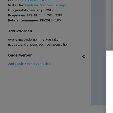
ECLI:
ECLI:NL:CRVB:2018:2381
Instantie:
Centrale Raad van Beroep
Uitspraakdatum:
26 juli 2018
Roepnaam:
ECLI:NL:CRVB:2018:2381
Referentienummer:
PR-2018-0100
Trefwoorden
overgang onderneming, vervallen
nabestaandenpensioen, compensatie
Onderwerpen
Juridisch
> Pensioenrecht