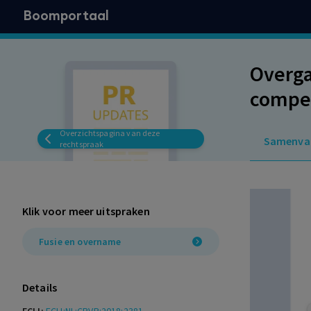
Boomportaal
Overga
compen
eerste
Overzichtspagina van deze
Samenva
rechtspraak
Klik voor meer uitspraken
Fusie en overname
Details