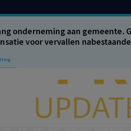
ng onderneming aan gemeente. Ge
satie voor vervallen nabestaande
 lid, aanhef en onder b van het BW.
tting