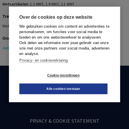
Wetsartikelen:
1.1 WNT
,
1.9 WNT
,
2.1 WNT
Trefwoorden
Over de cookies op deze website
Wet normering topinkomens, bezoldiging, overgangspremie VPL
We gebruiken cookies om content en advertenties te
personaliseren, om functies voor social media te
Onderwerpen
bieden en om ons websiteverkeer te analyseren.
Ook delen we informatie over jouw gebruik van onze
Juridisch
> Pensioenrecht
site met onze partners voor social media, adverteren
en analyse.
Privacy- en cookieverklaring
Cookie-instellingen
KLANTENSERVICE
088-0301000
Alle cookies toestaan
klantenservice@boom.nl
PRVACY & COOKIE STATEMENT