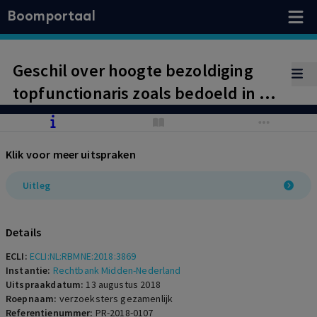
Boomportaal
Geschil over hoogte bezoldiging
topfunctionaris zoals bedoeld in de
Wet Normering Topinkomens.
Kantonrechter bepaalt dat de
Klik voor meer uitspraken
overgangspremie VPL niet tot de
bezoldiging van een topfunctionaris
Uitleg
behoort.
Details
ECLI:
ECLI:NL:RBMNE:2018:3869
Instantie:
Rechtbank Midden-Nederland
Uitspraakdatum:
13 augustus 2018
Roepnaam:
verzoeksters gezamenlijk
Referentienummer:
PR-2018-0107