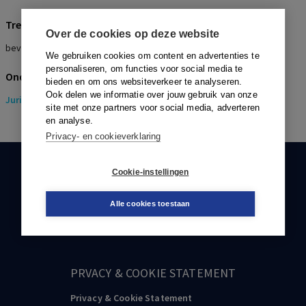
Trefwoorden
Over de cookies op deze website
bevoegdheid kantonrechter
We gebruiken cookies om content en advertenties te
personaliseren, om functies voor social media te
Onderwerpen
bieden en om ons websiteverkeer te analyseren.
Ook delen we informatie over jouw gebruik van onze
Juridisch
> Pensioenrecht
site met onze partners voor social media, adverteren
en analyse.
Privacy- en cookieverklaring
KLANTENSERVICE
Cookie-instellingen
088-0301000
Alle cookies toestaan
klantenservice@boom.nl
PRVACY & COOKIE STATEMENT
Privacy & Cookie Statement