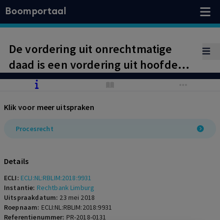
Boomportaal
De vordering uit onrechtmatige
daad is een vordering uit hoofde
van een uitvoeringsovereenkomst
zoals in artikel 216 van de
Klik voor meer uitspraken
Pensioenwet. De kamer van
kantonzaken is bevoegd.
Procesrecht
Incidentele vordering tot
onbevoegdheidsverklaring wordt
Details
afgewezen.
ECLI:
ECLI:NL:RBLIM:2018:9931
Instantie:
Rechtbank Limburg
Uitspraakdatum:
23 mei 2018
Roepnaam:
ECLI:NL:RBLIM:2018:9931
Referentienummer:
PR-2018-0131