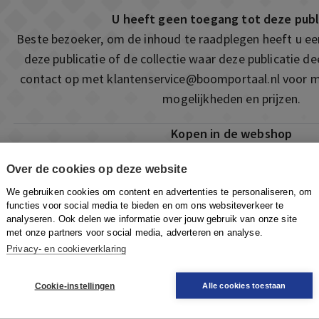
U heeft geen toegang tot deze publ
Beste bezoeker, om de inhoud te raadplegen heeft u e
deze publicatie of de collectie waar deze publicatie 
contact op met
klantenservice@boomportaal.nl
voor m
mogelijkheden en prijzen.
Kopen in de webshop
Deze publicatie is ook te vinden in onze webshop. Som
Over de cookies op deze website
ook de mogelijkheid om direct toegang te kopen to
We gebruiken cookies om content en advertenties te personaliseren, om
Naar de webshop
functies voor social media te bieden en om ons websiteverkeer te
analyseren. Ook delen we informatie over jouw gebruik van onze site
met onze partners voor social media, adverteren en analyse.
Privacy- en cookieverklaring
Cookie-instellingen
Alle cookies toestaan