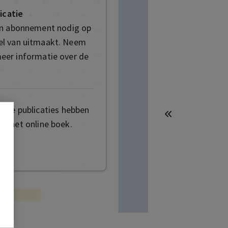
icatie
en abonnement nodig op
deel van uitmaakt. Neem
eer informatie over de
mige publicaties hebben
t het online boek.