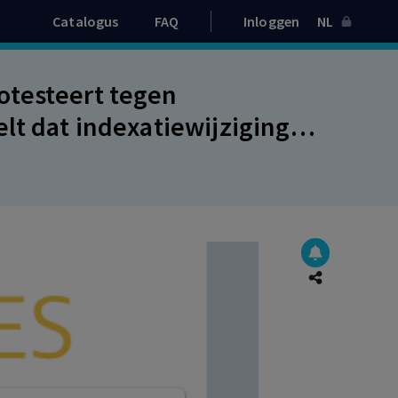
Catalogus
FAQ
Inloggen
NL
otesteert tegen
lt dat indexatiewijziging
gerechtigden is gehoord ex
 de indexatiewijziging.