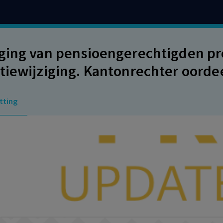
ging van pensioengerechtigden pr
tiewijziging. Kantonrechter oordee
geldig is. Vereniging van pensioen
tting
l 22 PW. De OR heeft ingestemd met