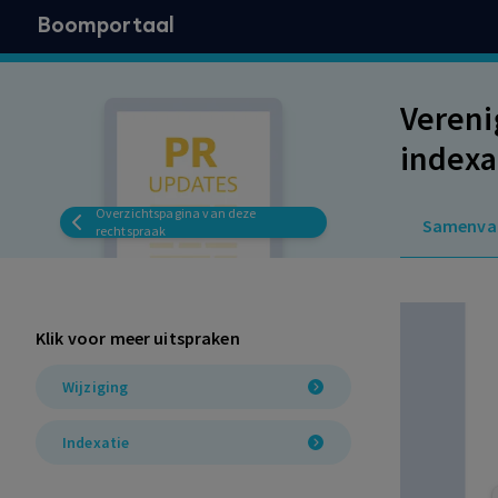
Boomportaal
Vereni
indexa
rechts
Overzichtspagina van deze
Samenva
artike
rechtspraak
Klik voor meer uitspraken
Wijziging
Indexatie