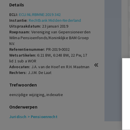
Details
ECLI:
ECLI:NL:RBMNE:2019:342
Instantie:
Rechtbank Midden-Nederland
Uitspraakdatum:
23 januari 2019
Roepnaam:
Vereniging van Gepensioneerden
Wilma Pensioenfonds/Koninklijke BAM Groep
N.V.
Referentienummer:
PR-2019-0032
Wetsartikelen:
6:21 BW
,
6:248 BW
,
22 Pw
,
17
lid 1 sub a WOR
Advocaten:
J.A. van de Hoef en R.H. Maatman
Rechters:
J.J.M. De Laat
Trefwoorden
eenzijdige wijziging, indexatie
Onderwerpen
Juridisch
> Pensioenrecht