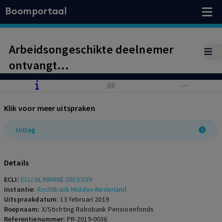
Boomportaal
Arbeidsongeschikte deelnemer
ontvangt
arbeidsongeschiktheidspensioen.
Pensioenfonds verlaagt
Klik voor meer uitspraken
arbeidsongeschiktheidspensioen
naar aanleiding van door UWV
Uitleg
verlaagde restverdiencapaciteit.
Dat is volgens deelnemer onjuist.
Details
Kantonrechter oordeelt dat die
ECLI:
ECLI:NL:RBMNE:2019:539
uitleg van het pensioenfonds juist
Instantie:
Rechtbank Midden-Nederland
Uitspraakdatum:
13 februari 2019
is.
Roepnaam:
X/Stichting Rabobank Pensioenfonds
Referentienummer:
PR-2019-0036