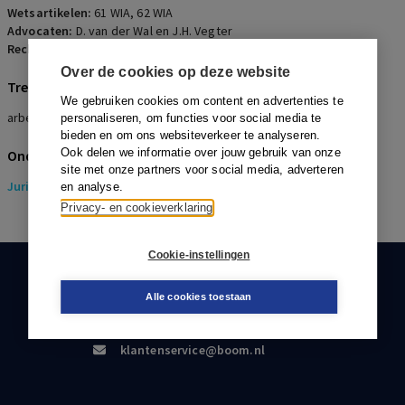
Wetsartikelen:
61 WIA
,
62 WIA
Advocaten:
D. van der Wal en J.H. Vegter
Rechters:
H.A.M. Pinckaers
Over de cookies op deze website
Trefwoorden
We gebruiken cookies om content en advertenties te
arbeidsongeschiktheidspensioen, uitleg
personaliseren, om functies voor social media te
bieden en om ons websiteverkeer te analyseren.
Ook delen we informatie over jouw gebruik van onze
Onderwerpen
site met onze partners voor social media, adverteren
Juridisch
> Pensioenrecht
en analyse.
Privacy- en cookieverklaring
Cookie-instellingen
KLANTENSERVICE
Alle cookies toestaan
088-0301000
klantenservice@boom.nl