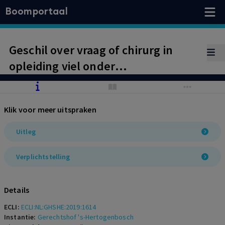
Boomportaal
Geschil over vraag of chirurg in
opleiding viel onder
werkingssfeerbepaling PFZW. Hof
oordeelt aan de hand van
Klik voor meer uitspraken
objectieve uitlegnorm dat hij niet
onder werkingssfeer viel. Hij
Uitleg
verrichtte in 1980 tijdelijk werk.
Verplichtstelling
Daarom viel hij niet onder de
verplichtstelling van het
Details
bedrijfspensioenfonds, aldus het
ECLI:
ECLI:NL:GHSHE:2019:1614
hof.
Instantie:
Gerechtshof 's-Hertogenbosch