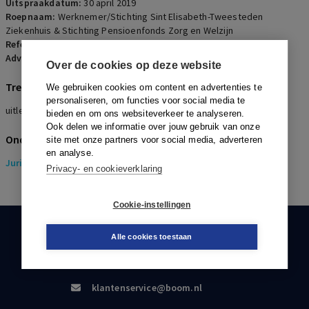
Uitspraakdatum:
30 april 2019
Roepnaam:
Werknemer/Stichting Sint Elisabeth-Tweesteden
Ziekenhuis & Stichting Pensioenfonds Zorg en Welzijn
Referentienummer:
PR-2019-0053
Advocaten:
A.W. Cramer en T. Huijg
Over de cookies op deze website
Trefwoorden
We gebruiken cookies om content en advertenties te
personaliseren, om functies voor social media te
uitleg werkingssfeerbepaling, verplichtstelling
bieden en om ons websiteverkeer te analyseren.
Ook delen we informatie over jouw gebruik van onze
Onderwerpen
site met onze partners voor social media, adverteren
en analyse.
Juridisch
> Pensioenrecht
Privacy- en cookieverklaring
Cookie-instellingen
KLANTENSERVICE
Alle cookies toestaan
088-0301000
klantenservice@boom.nl