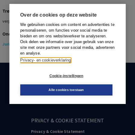
Trefwoorden
Over de cookies op deze website
verplichtstelling, internationaal, gewoonlijk werkland
We gebruiken cookies om content en advertenties te
personaliseren, om functies voor social media te
Onderwerpen
bieden en om ons websiteverkeer te analyseren.
Ook delen we informatie over jouw gebruik van onze
Juridisch
> Pensioenrecht
site met onze partners voor social media, adverteren
en analyse.
Privacy- en cookieverklaring
KLANTENSERVICE
Cookie-instellingen
088-0301000
Alle cookies toestaan
klantenservice@boom.nl
PRVACY & COOKIE STATEMENT
Privacy & Cookie Statement