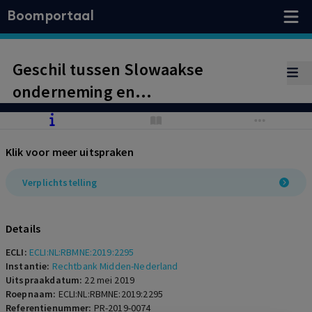
Boomportaal
Geschil tussen Slowaakse
onderneming en
bedrijfstakpensioenfonds of
pensioenpremies zijn verschuldigd.
Klik voor meer uitspraken
Kantonrechter oordeelt op grond
van uitleg Europees recht en
Verplichtstelling
pensioenwetgeving dat
onderneming pensioenpremies aan
Details
Nederlands pensioenfonds is
ECLI:
ECLI:NL:RBMNE:2019:2295
verschuldigd.
Instantie:
Rechtbank Midden-Nederland
Uitspraakdatum:
22 mei 2019
Roepnaam:
ECLI:NL:RBMNE:2019:2295
Referentienummer:
PR-2019-0074