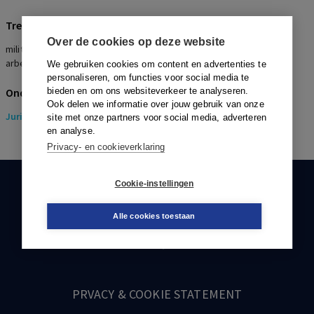
Trefwoorden
Over de cookies op deze website
militair arbeidsongeschiktheidspensioen, mate van
arbeidsongeschiktheid
We gebruiken cookies om content en advertenties te
personaliseren, om functies voor social media te
Onderwerpen
bieden en om ons websiteverkeer te analyseren.
Ook delen we informatie over jouw gebruik van onze
Juridisch
> Pensioenrecht
site met onze partners voor social media, adverteren
en analyse.
Privacy- en cookieverklaring
Cookie-instellingen
KLANTENSERVICE
088-0301000
Alle cookies toestaan
klantenservice@boom.nl
PRVACY & COOKIE STATEMENT