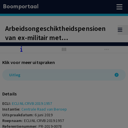
Boomportaal
Arbeidsongeschiktheidspensioen
van ex-militair met
posttraumatische stress. Centrale
Raad oordeelt dat militair zich er
Klik voor meer uitspraken
terecht op beroept dat mate van
arbeidsongeschiktheid hoger moet
Uitleg
zijn.
Details
ECLI:
ECLI:NL:CRVB:2019:1957
Instantie:
Centrale Raad van Beroep
Uitspraakdatum:
6 juni 2019
Roepnaam:
ECLI:NL:CRVB:2019:1957
Referentienummer:
PR-2019-0078