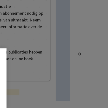
icatie
en abonnement nodig op
deel van uitmaakt. Neem
eer informatie over de
mige publicaties hebben
t het online boek.