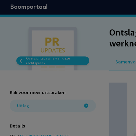
Boomportaal
Ontsla
werkne
een ce
Overzichtspagina van deze
Samenva
rechtspraak
Klik voor meer uitspraken
Uitleg
Details