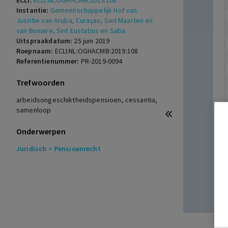
ECLI:
ECLI:NL:OGHACMB:2019:108
Instantie:
Gemeenschappelijk Hof van
Justitie van Aruba, Curaçao, Sint Maarten en
van Bonaire, Sint Eustatius en Saba
Uitspraakdatum:
25 juni 2019
Roepnaam:
ECLI:NL:OGHACMB:2019:108
Referentienummer:
PR-2019-0094
Trefwoorden
arbeidsongeschiktheidspensioen, cessantia,
samenloop
Onderwerpen
Juridisch
> Pensioenrecht