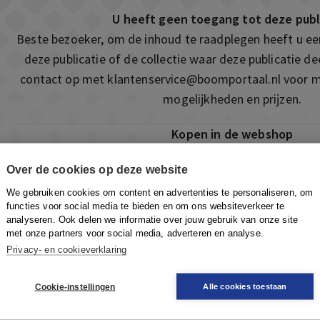
U heeft geen toegang tot deze publ
Beste bezoeker, om de inhoud te raadplegen heeft u e
deze publicatie of de collectie waar deze publicatie 
contact op met
klantenservice@boomportaal.nl
voor m
mogelijkheden en prijzen.
Kopen in de webshop
Deze publicatie is ook te vinden in onze webshop. Som
Over de cookies op deze website
ook de mogelijkheid om direct toegang te kopen to
We gebruiken cookies om content en advertenties te personaliseren, om
Naar de webshop
functies voor social media te bieden en om ons websiteverkeer te
analyseren. Ook delen we informatie over jouw gebruik van onze site
met onze partners voor social media, adverteren en analyse.
Privacy- en cookieverklaring
Cookie-instellingen
Alle cookies toestaan