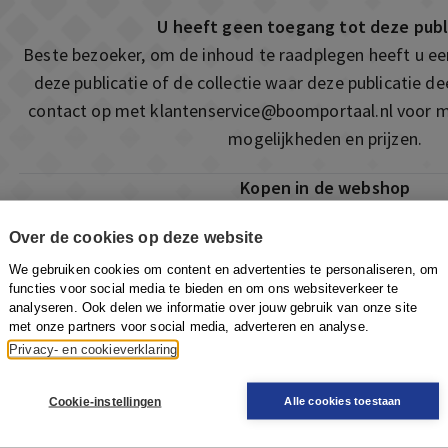
U heeft geen toegang tot deze publ
Beste bezoeker, om de inhoud te raadplegen heeft u e
deze publicatie of de collectie waar deze publicatie 
contact op met
klantenservice@boomportaal.nl
voor m
mogelijkheden en prijzen.
Kopen in de webshop
Deze publicatie is ook te vinden in onze webshop. Som
Over de cookies op deze website
ook de mogelijkheid om direct toegang te kopen to
We gebruiken cookies om content en advertenties te personaliseren, om
Naar de webshop
functies voor social media te bieden en om ons websiteverkeer te
analyseren. Ook delen we informatie over jouw gebruik van onze site
met onze partners voor social media, adverteren en analyse.
Privacy- en cookieverklaring
Cookie-instellingen
Alle cookies toestaan