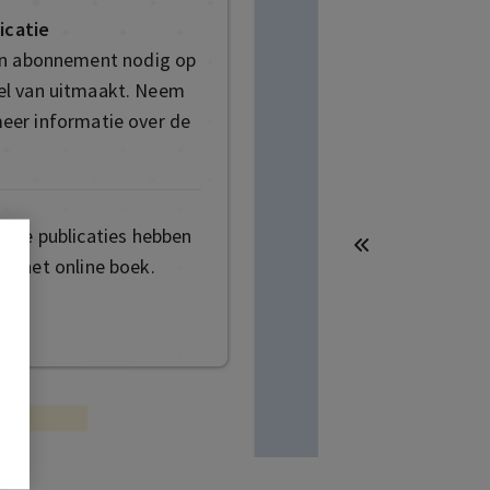
icatie
en abonnement nodig op
deel van uitmaakt. Neem
eer informatie over de
mige publicaties hebben
t het online boek.