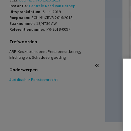
ECLI:
ECLI:NL:CRVB:2019:2013
Instantie:
Centrale Raad van Beroep
Uitspraakdatum:
6 juni 2019
Roepnaam:
ECLI:NL:CRVB:2019:2013
Zaaknummer:
18/4786 AW
Referentienummer:
PR-2019-0097
Trefwoorden
ABP Keuzepensioen, Pensioenuitkering,
Inlichtingen, Schadevergoeding
Onderwerpen
Juridisch
> Pensioenrecht