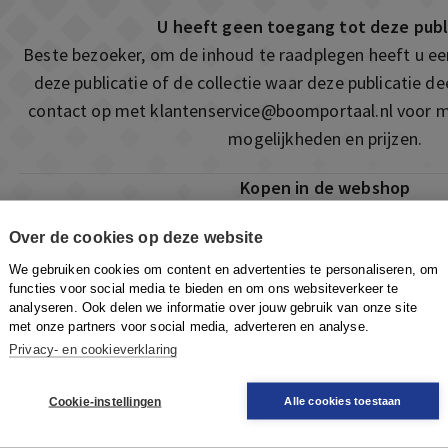
U heeft geen toegang tot deze publ
Beste bezoeker, om de inhoud te raadplegen heeft u e
deze publicatie of de collectie waar deze publicatie 
contact op met
klantenservice@boomportaal.nl
voor m
mogelijkheden en prijzen.
Kopen in de webshop
Deze publicatie is ook te vinden in onze webshop. Som
Over de cookies op deze website
ook de mogelijkheid om direct toegang te kopen to
We gebruiken cookies om content en advertenties te personaliseren, om
Naar de webshop
functies voor social media te bieden en om ons websiteverkeer te
analyseren. Ook delen we informatie over jouw gebruik van onze site
met onze partners voor social media, adverteren en analyse.
Privacy- en cookieverklaring
Cookie-instellingen
Alle cookies toestaan