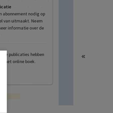
icatie
en abonnement nodig op
deel van uitmaakt. Neem
eer informatie over de
mige publicaties hebben
t het online boek.