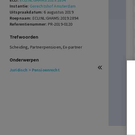
ECLI:
ECLI:NL:GHAMS:2019:2894
Instantie:
Gerechtshof Amsterdam
Uitspraakdatum:
6 augustus 2019
Roepnaam:
ECLI:NL:GHAMS:2019:2894
Referentienummer:
PR-2019-0120
Trefwoorden
Scheiding, Partnerpensioen, Ex-partner
Onderwerpen
Juridisch
> Pensioenrecht