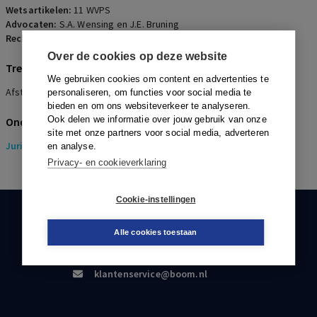
Wetsartikelen:
11 WVPS
Advocaten:
S.A. Wensing en J.E. Bruning
Rechters:
L.M. Rijksen
Over de cookies op deze website
Trefwoorden
We gebruiken cookies om content en advertenties te
Afstand, Huwelijkse voorwaarden, Verevening
personaliseren, om functies voor social media te
bieden en om ons websiteverkeer te analyseren.
Ook delen we informatie over jouw gebruik van onze
Onderwerpen
site met onze partners voor social media, adverteren
Juridisch
> Pensioenrecht
en analyse.
Privacy- en cookieverklaring
Cookie-instellingen
KLANTENSERVICE
Alle cookies toestaan
088-0301000
klantenservice@boom.nl