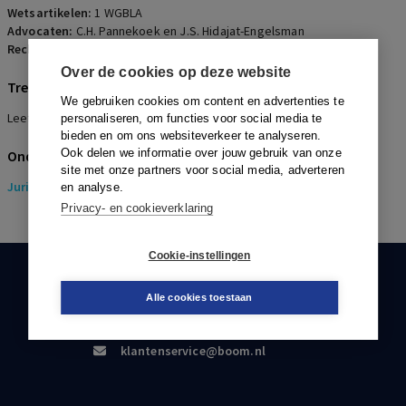
Wetsartikelen:
1 WGBLA
Advocaten:
C.H. Pannekoek en J.S. Hidajat-Engelsman
Rechters:
E.J. van der Molen
Over de cookies op deze website
Trefwoorden
We gebruiken cookies om content en advertenties te
Leeftijdsonderscheid, Sociaal plan, Aftopping
personaliseren, om functies voor social media te
bieden en om ons websiteverkeer te analyseren.
Ook delen we informatie over jouw gebruik van onze
Onderwerpen
site met onze partners voor social media, adverteren
Juridisch
> Pensioenrecht
en analyse.
Privacy- en cookieverklaring
Cookie-instellingen
KLANTENSERVICE
Alle cookies toestaan
088-0301000
klantenservice@boom.nl