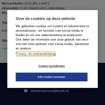
Wetsartikelen:
10:51 BW
,
1 WVPS
Advocaten:
C.L.M. Smeets en E.J. Kim-Meijer
Rechters:
J.Th.W. van Ravenstein, Paul Verloop en l. van Hoppe
Over de cookies op deze website
Trefwoorden
We gebruiken cookies om content en advertenties te
Echtscheiding, Internationaal, wvps, WVPS
personaliseren, om functies voor social media te
bieden en om ons websiteverkeer te analyseren.
Ook delen we informatie over jouw gebruik van onze
Onderwerpen
site met onze partners voor social media, adverteren
Juridisch
> Pensioenrecht
en analyse.
Privacy- en cookieverklaring
Cookie-instellingen
KLANTENSERVICE
Alle cookies toestaan
088-0301000
klantenservice@boom.nl