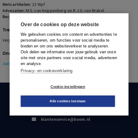
Wetsartikelen:
23 Wpf
Advocaten:
M.S. van Knippenberg en R.J.G. van Brakel
Rechters:
S.B. Boorsma, A.E.F. Hillen en H.M.J. van den Hurk
Over de cookies op deze website
Trefwoorden
We gebruiken cookies om content en advertenties te
Verplichtstelling, Hoofdelijke aansprakelijkheid, Pensioenpremie
personaliseren, om functies voor social media te
bieden en om ons websiteverkeer te analyseren.
Ook delen we informatie over jouw gebruik van onze
Onderwerpen
site met onze partners voor social media, adverteren
Juridisch
> Pensioenrecht
en analyse.
Privacy- en cookieverklaring
Cookie-instellingen
KLANTENSERVICE
Alle cookies toestaan
088-0301000
klantenservice@boom.nl