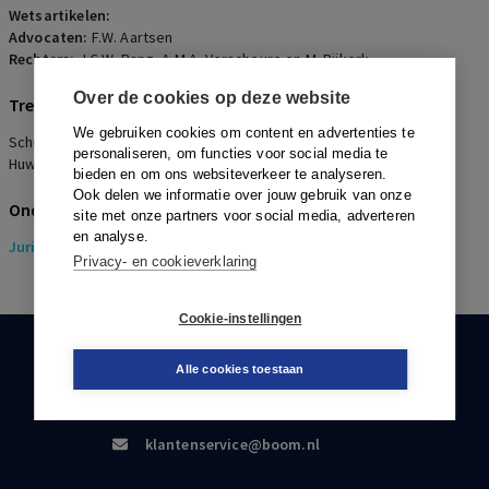
Wetsartikelen:
Advocaten:
F.W. Aartsen
Rechters:
J.C.W. Rang, A.M.A. Verscheure en M. Bijkerk
Over de cookies op deze website
Trefwoorden
We gebruiken cookies om content en advertenties te
Scheiding, Koude uitsluiting, Partnerpensioen, Notarisklacht,
personaliseren, om functies voor social media te
Huwelijkse voorwaarden
bieden en om ons websiteverkeer te analyseren.
Ook delen we informatie over jouw gebruik van onze
Onderwerpen
site met onze partners voor social media, adverteren
en analyse.
Juridisch
> Pensioenrecht
Privacy- en cookieverklaring
Cookie-instellingen
KLANTENSERVICE
Alle cookies toestaan
088-0301000
klantenservice@boom.nl