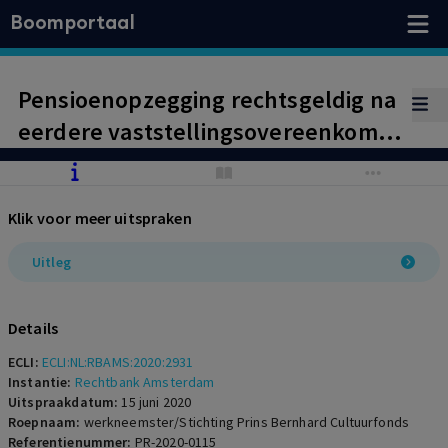
Boomportaal
Pensioenopzegging rechtsgeldig na
eerdere vaststellingsovereenkomst
op AOW-leeftijd
Klik voor meer uitspraken
Uitleg
Details
ECLI:
ECLI:NL:RBAMS:2020:2931
Instantie:
Rechtbank Amsterdam
Uitspraakdatum:
15 juni 2020
Roepnaam:
werkneemster/Stichting Prins Bernhard Cultuurfonds
Referentienummer:
PR-2020-0115