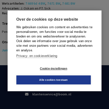
Wetsartikelen:
7:669 lid 4 BW
,
7:671 BW
,
7:681 BW
Advocaten:
J. Oskam en P.T. Sick
Rechters:
C. Kraak
Over de cookies op deze website
Trefwoorden
We gebruiken cookies om content en advertenties te
Pensioenopzegging, Uitleg, Vaststellingsovereenkomst
personaliseren, om functies voor social media te
bieden en om ons websiteverkeer te analyseren.
Ook delen we informatie over jouw gebruik van onze
Onderwerpen
site met onze partners voor social media, adverteren
Juridisch
> Pensioenrecht
en analyse.
Privacy- en cookieverklaring
Cookie-instellingen
KLANTENSERVICE
Alle cookies toestaan
088-0301000
klantenservice@boom.nl